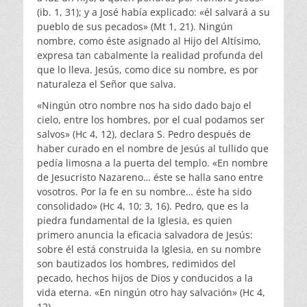
(ib. 1, 31); y a José había explicado: «él salvará a su
pueblo de sus pecados» (Mt 1, 21). Ningún
nombre, como éste asignado al Hijo del Altísimo,
expresa tan cabal­mente la realidad profunda del
que lo lleva. Jesús, como dice su nombre, es por
naturaleza el Señor que salva.
«Ningún otro nombre nos ha sido dado bajo el
cielo, entre los hombres, por el cual podamos ser
salvos» (Hc 4, 12), declara S. Pedro después de
haber curado en el nombre de Jesús al tullido que
pedía limosna a la puerta del templo. «En nombre
de Jesucristo Nazareno… éste se halla sano entre
vosotros. Por la fe en su nombre… éste ha sido
consolidado» (Hc 4, 10; 3, 16). Pedro, que es la
piedra fundamental de la Iglesia, es quien
primero anuncia la eficacia salvadora de Jesús:
sobre él está cons­truida la Iglesia, en su nombre
son bautizados los hombres, redimidos del
pecado, hechos hijos de Dios y con­ducidos a la
vida eterna. «En ningún otro hay salvación» (Hc 4,
12).