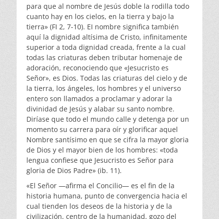
para que al nombre de Jesús doble la rodilla todo
cuanto hay en los cielos, en la tierra y bajo la
tierra» (FI 2, 7-10). EI nombre significa también
aquí la dignidad altísima de Cristo, infinitamente
superior a toda dignidad creada, fren­te a la cual
todas las criaturas deben tributar homenaje de
adoración, reconociendo que «Jesucristo es
Señor», es Dios. Todas las criaturas del cielo y de
la tierra, los án­geles, los hombres y el universo
entero son llamados a proclamar y adorar la
divinidad de Jesús y alabar su santo nombre.
Diríase que todo el mundo calle y detenga por un
momento su carrera para oír y glorificar aquel
Nombre santísimo en que se cifra la mayor gloria
de Dios y el mayor bien de los hombres: «toda
lengua confiese que Jesucristo es Señor para
gloria de Dios Padre» (ib. 11).
«El Señor —afirma el Concilio— es el fin de la
historia humana, punto de convergencia hacia el
cual tienden los deseos de la historia y de la
civilización, centro de la humanidad, gozo del