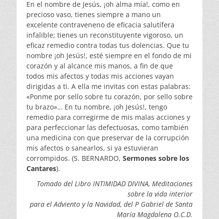
En el nombre de Jesús, ¡oh alma mía!, como en
precioso vaso, tienes siempre a mano un
excelente contraveneno de efi­cacia salutífera
infalible; tienes un reconstituyente vigoroso, un
eficaz remedio contra todas tus dolencias. Que tu
nombre ¡oh Jesús!, esté siempre en el fondo de mi
corazón y al alcance mis manos, a fin de que
todos mis afectos y todas mis acciones vayan
dirigidas a ti. A ella me invitas con estas pa­labras:
«Ponme por sello sobre tu corazón, por sello sobre
tu brazo»… En tu nombre, ¡oh Jesús!, tengo
remedio para corregir­me de mis malas acciones y
para perfeccionar las defectuosas, como también
una medicina con que preservar de la corrupción
mis afectos o sanearlos, si ya estuvieran
corrompid­os. (S. BERNARDO,
Sermones sobre los
Cantares
).
Tomado del Libro INTIMIDAD DIVINA, Meditaciones
sobre la vida interior
para el Adviento y la Navidad, del P Gabriel de Santa
María Magdalena O.C.D.