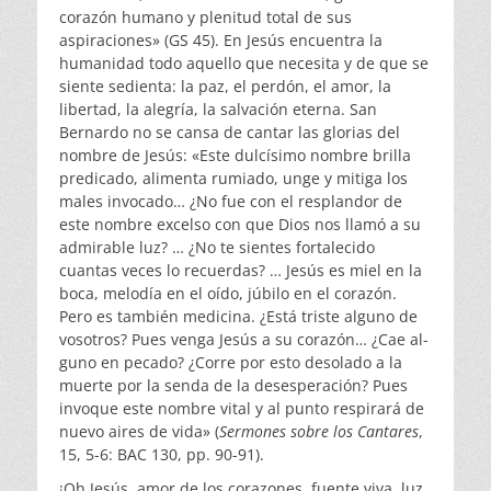
corazón humano y plenitud total de sus
aspiraciones» (GS 45). En Jesús encuentra la
huma­nidad todo aquello que necesita y de que se
siente se­dienta: la paz, el perdón, el amor, la
libertad, la alegría, la salvación eterna. San
Bernardo no se cansa de cantar las glorias del
nombre de Jesús: «Este dulcísimo nombre brilla
predicado, alimenta rumiado, unge y mitiga los
ma­les invocado… ¿No fue con el resplandor de
este nombre excelso con que Dios nos llamó a su
admirable luz? … ¿No te sientes fortalecido
cuantas veces lo recuerdas? … Jesús es miel en la
boca, melodía en el oído, júbilo en el corazón.
Pero es también medicina. ¿Está triste alguno de
vosotros? Pues venga Jesús a su corazón… ¿Cae al­
guno en pecado? ¿Corre por esto desolado a la
muerte por la senda de la desesperación? Pues
invoque este nombre vital y al punto respirará de
nuevo aires de vida» (
Sermones sobre los Cantares
,
15, 5-6: BAC 130, pp. 90-91).
¡Oh Jesús, amor de los corazones, fuente viva, luz