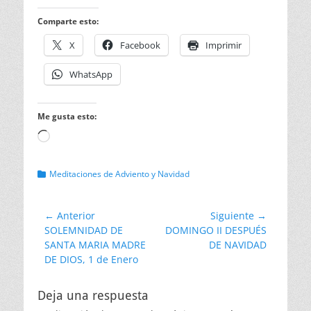
Comparte esto:
X
Facebook
Imprimir
WhatsApp
Me gusta esto:
Cargando...
Categorias
Meditaciones de Adviento y Navidad
Navegación
← Anterior
Siguiente →
Entrada
Entrada
SOLEMNIDAD DE
DOMINGO II DESPUÉS
de
anterior:
siguiente:
SANTA MARIA MADRE
DE NAVIDAD
entradas
DE DIOS, 1 de Enero
Deja una respuesta