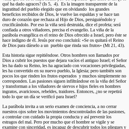
qué ha dado agraces? (Is 5, 4). Es la imagen transparente de la
ingratitud del pueblo elegido que en olvidando los grandes
beneficios recibidos de Dios, le vuelve las espaldas y se hace tan
duro de corazón que rechaza al Hijo de Dios, persiguiéndolo y
crucificándolo. Por eso la viña será destruida, dice el profeta; será
confiada a otros viñadores, precisa el evangelio. La viña de la
parábola evangélica es el reino de Dios ofrecido a Israel, pero éste se
hace indigno de él. Jesús por eso concluirá: «Se os quitará el Reino
de Dios para dárselo a un pueblo que rinda sus frutos» (Mt 21, 43).
Esta historia sigue repitiéndose. Otros hombres son llamados por
Dios a cubrir los puestos que dejara vacíos el antiguo Israel; el Señor
les ha dado su Reino, les ha agraciado con vocaciones privilegiadas,
les ha convertido en su nuevo pueblo, la Iglesia; pero también son
pocos los que rinden los frutos esperados y muchos simplemente no
corresponden. Las pasiones siguen infiltrándose en la viña del Señor
y transforman a los viñadores de siervos e hijos fieles en hombres
ingratos, avariciosos, rebeldes, traidores. Entonces, ¿no se repetirá
todo lo que un día se verificó para Israel?
La parábola invita a un serio examen de conciencia, a no cerrar
nuestros ojos sobre los movimientos descontrolados de las pasiones,
a controlar con cuidado la propia conducta y así prevenir los
estragos del mal. Pero por mucho que el hombre se vigile y se
examine con sinceridad, es incapaz de descubrir todos los pliegues y