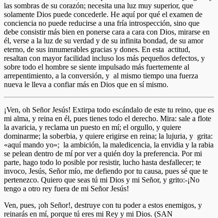
las sombras de su corazón; necesita una luz muy superior, que
solamente Dios puede concederle. He aquí por qué el examen de
conciencia no puede reducirse a una fría introspección, sino que
debe consistir más bien en ponerse cara a cara con Dios, mirarse en
él, verse a la luz de su verdad y de su infinita bondad, de su amor
eterno, de sus innumerables gracias y dones. En esta actitud,
resaltan con mayor facilidad incluso los más pequeños defectos, y
sobre todo el hombre se siente impulsado más fuertemente al
arrepentimiento, a la conversión, y al mismo tiempo una fuerza
nueva le lleva a confiar más en Dios que en sí mismo.
¡Ven, oh Señor Jesús! Extirpa todo escándalo de este tu reino, que es
mi alma, y reina en él, pues tienes todo el derecho. Mira: sale a flote
la avaricia, y reclama un puesto en mí; el orgullo, y quiere
dominarme; la soberbia, y quiere erigirse en reina; la lujuria, y grita:
«aquí mando yo»; la ambición, la maledicencia, la envidia y la rabia
se pelean dentro de mí por ver a quién doy la preferencia. Por mi
parte, hago todo lo posible por resistir, lucho hasta desfallecer; te
invoco, Jesús, Señor mío, me defiendo por tu causa, pues sé que te
pertenezco. Quiero que seas tú mi Dios y mi Señor, y grito:-¡No
tengo a otro rey fuera de mi Señor Jesús!
Ven, pues, ¡oh Señor!, destruye con tu poder a estos enemigos, y
reinarás en mí, porque tú eres mi Rey y mi Dios. (SAN