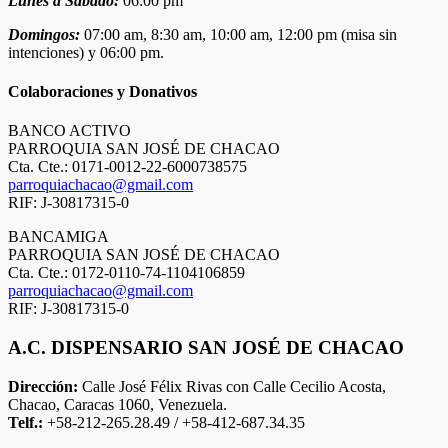
Lunes a Sábado:
06:00 pm
Domingos:
07:00 am, 8:30 am, 10:00 am, 12:00 pm (misa sin
intenciones) y 06:00 pm.
Colaboraciones y Donativos
BANCO ACTIVO
PARROQUIA SAN JOSÉ DE CHACAO
Cta. Cte.: 0171-0012-22-6000738575
parroquiachacao@gmail.com
RIF: J-30817315-0
BANCAMIGA
PARROQUIA SAN JOSÉ DE CHACAO
Cta. Cte.: 0172-0110-74-1104106859
parroquiachacao@gmail.com
RIF: J-30817315-0
A.C. DISPENSARIO SAN JOSÉ DE CHACAO
Dirección:
Calle José Félix Rivas con Calle Cecilio Acosta,
Chacao, Caracas 1060, Venezuela.
Telf.:
+58-212-265.28.49 / +58-412-687.34.35