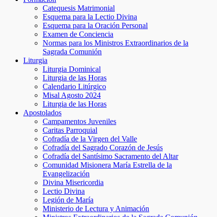
Catequesis Matrimonial
Esquema para la Lectio Divina
Esquema para la Oración Personal
Examen de Conciencia
Normas para los Ministros Extraordinarios de la
Sagrada Comunión
Liturgia
Liturgia Dominical
Liturgia de las Horas
Calendario Litúrgico
Misal Agosto 2024
Liturgia de las Horas
Apostolados
Campamentos Juveniles
Caritas Parroquial
Cofradía de la Virgen del Valle
Cofradía del Sagrado Corazón de Jesús
Cofradía del Santísimo Sacramento del Altar
Comunidad Misionera María Estrella de la
Evangelización
Divina Misericordia
Lectio Divina
Legión de María
Ministerio de Lectura y Animación