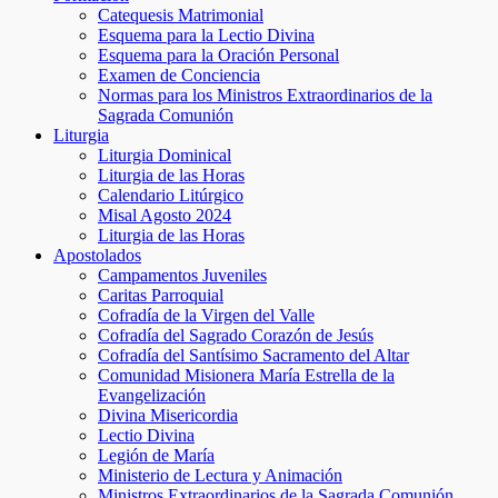
Catequesis Matrimonial
Esquema para la Lectio Divina
Esquema para la Oración Personal
Examen de Conciencia
Normas para los Ministros Extraordinarios de la
Sagrada Comunión
Liturgia
Liturgia Dominical
Liturgia de las Horas
Calendario Litúrgico
Misal Agosto 2024
Liturgia de las Horas
Apostolados
Campamentos Juveniles
Caritas Parroquial
Cofradía de la Virgen del Valle
Cofradía del Sagrado Corazón de Jesús
Cofradía del Santísimo Sacramento del Altar
Comunidad Misionera María Estrella de la
Evangelización
Divina Misericordia
Lectio Divina
Legión de María
Ministerio de Lectura y Animación
Ministros Extraordinarios de la Sagrada Comunión