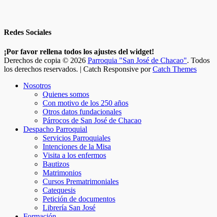
Redes Sociales
Facebook
Twitter
Correo
Instagram
Teléfono
¡Por favor rellena todos los ajustes del widget!
electrónico
Derechos de copia © 2026
Parroquia "San José de Chacao"
. Todos
los derechos reservados. | Catch Responsive por
Catch Themes
Scroll
Nosotros
Up
Quienes somos
Con motivo de los 250 años
Otros datos fundacionales
Párrocos de San José de Chacao
Despacho Parroquial
Servicios Parroquiales
Intenciones de la Misa
Visita a los enfermos
Bautizos
Matrimonios
Cursos Prematrimoniales
Catequesis
Petición de documentos
Librería San José
Formación