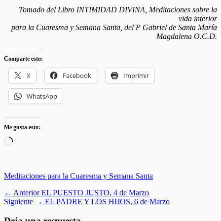
Tomado del Libro INTIMIDAD DIVINA, Meditaciones sobre la
vida interior
para la Cuaresma y Semana Santa, del P Gabriel de Santa María
Magdalena O.C.D.
Comparte esto:
X
Facebook
Imprimir
WhatsApp
Me gusta esto:
Cargando...
Categorias
Meditaciones para la Cuaresma y Semana Santa
Navegación
Entrada
← Anterior
EL PUESTO JUSTO, 4 de Marzo
anterior:
Entrada
Siguiente →
EL PADRE Y LOS HIJOS, 6 de Marzo
de
siguiente:
Deja una respuesta