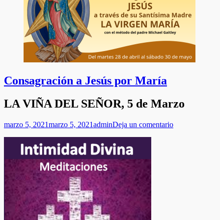
Consagración a Jesús por María
LA VIÑA DEL SEÑOR, 5 de Marzo
Publicado
Autor
marzo 5, 2021
marzo 5, 2021
admin
Deja un comentario
el