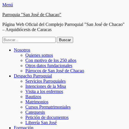
Menú
Parroquia "San José de Chacao"
Página Web Oficial del Complejo Parroquial "San José de Chacao"
– Arquidiócesis de Caracas
Buscar:
Facebook
Twitter
Correo
Instagram
Teléfono
Menú
Saltar
Nosotros
electrónico
al
Quienes somos
principal
contenido
Con motivo de los 250 años
Otros datos fundacionales
Párrocos de San José de Chacao
Despacho Parroquial
Servicios Parroquiales
Intenciones de la Misa
Visita a los enfermos
Bautizos
Matrimonios
Cursos Prematrimoniales
Catequesis
Petición de documentos
Librería San José
Formación