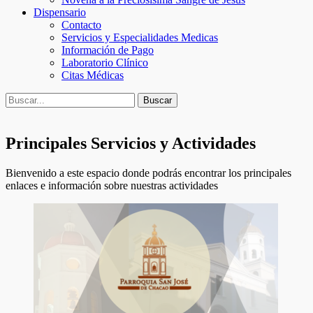
Dispensario
Contacto
Servicios y Especialidades Medicas
Información de Pago
Laboratorio Clínico
Citas Médicas
Buscar
Buscar:
Principales Servicios y Actividades
Bienvenido a este espacio donde podrás encontrar los principales
enlaces e información sobre nuestras actividades