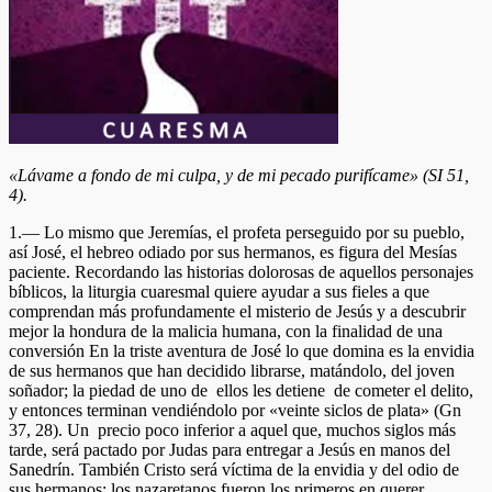
«Lávame a fondo de mi culpa, y de mi pecado purifícame» (SI 51,
4).
1.— Lo mismo que Jeremías, el profeta perseguido por su pueblo,
así José, el hebreo odiado por sus hermanos, es figura del Mesías
paciente. Recordando las historias dolorosas de aquellos personajes
bíblicos, la liturgia cuaresmal quiere ayudar a sus fieles a que
comprendan más profundamente el misterio de Jesús y a descubrir
mejor la hondura de la malicia humana, con la finalidad de una
conversión En la triste aventura de José lo que domina es la envidia
de sus hermanos que han decidido librarse, matándolo, del joven
soñador; la piedad de uno de ellos les detiene de cometer el delito,
y entonces terminan vendiéndolo por «veinte siclos de plata» (Gn
37, 28). Un precio poco inferior a aquel que, muchos siglos más
tarde, será pactado por Judas para entregar a Jesús en manos del
Sanedrín. También Cristo será víctima de la envidia y del odio de
sus hermanos: los nazaretanos fueron los primeros en querer