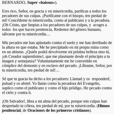
BERNARDO,
Super «haissus»
).
Eres rico, Señor, en gracia y en misericordia, purificas a todos los
pecadores de sus culpas. ¡Purifícame con el hisopo, ten piedad de
mí! Concédeme tu misericordia, corno al publicano y a la pecadora.
¡Oh Cristo, que limpias a los pecadores de sus culpas, y acoges a
todos los que hacen penitencia, Redentor del género humano,
sálvame por tu misericordia…
Mis pecados me han aplastado contra el suelo y me han derribado de
la altura en que estaba. Me he precipitado en mi propia ruina como
en un abismo. ¿Quién podrá devolverme mi prístina belleza sino tú,
¡oh Creador sapientísimo!, que me plasmaste desde el principio a tu
imagen y semejanza? Voluntariamente me he convertido en
cómplice del demonio y en esclavo del pecado. ¡Líbrame, Señor, por
tu misericordia, ten piedad de mí!…
Sé que tu gracia ha dicho a los pecadores: Llamad y os responderé,
pulsad y os abriré. Yo llamo corno la pecadora del Evangelio,
suplico como el publicano y como el hijo pródigo. He pecado contra
el cielo y contra ti.
¡Oh Salvador!, libra a mi alma del pecado, porque mis culpas han
despertado tu cólera, ten piedad de mí, por tu misericordia. (
Himno
penitencial
, de
Oraciones de los primeros cristianos
).