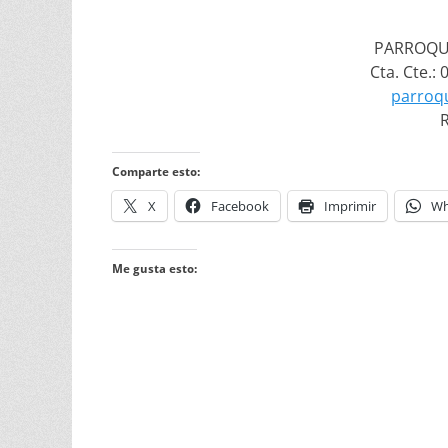
PARROQUI
Cta. Cte.:
parroq
R
Comparte esto:
X
Facebook
Imprimir
Wh
Me gusta esto: