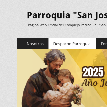
Parroquia "San Jo
Página Web Oficial del Complejo Parroquial "San
Menú
Saltar
Nosotros
Despacho Parroquial
Fo
al
principal
contenido