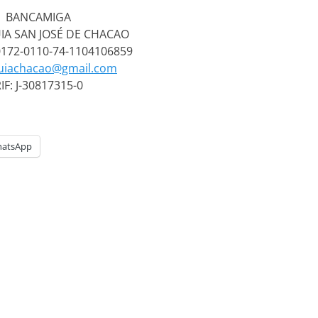
BANCAMIGA
A SAN JOSÉ DE CHACAO
 0172-0110-74-1104106859
uiachacao@gmail.com
IF: J-30817315-0
atsApp