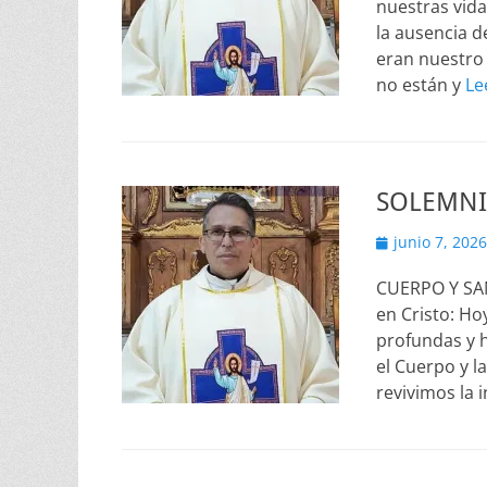
nuestras vida
la ausencia d
eran nuestro 
no están y
Le
SOLEMNI
Publicado
junio 7, 2026
el
CUERPO Y SA
en Cristo: Ho
profundas y h
el Cuerpo y l
revivimos la 