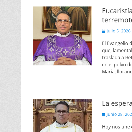
Eucaristí
terremot
Publicado
julio 5, 2026
el
El Evangelio 
que, lamenta
traslada a Be
en el polvo d
María, llora
La espera
Publicado
junio 28, 20
el
Hoy nos une e