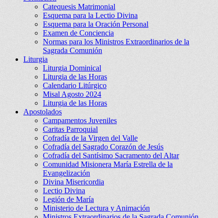
Catequesis Matrimonial
Esquema para la Lectio Divina
Esquema para la Oración Personal
Examen de Conciencia
Normas para los Ministros Extraordinarios de la
Sagrada Comunión
Liturgia
Liturgia Dominical
Liturgia de las Horas
Calendario Litúrgico
Misal Agosto 2024
Liturgia de las Horas
Apostolados
Campamentos Juveniles
Caritas Parroquial
Cofradía de la Virgen del Valle
Cofradía del Sagrado Corazón de Jesús
Cofradía del Santísimo Sacramento del Altar
Comunidad Misionera María Estrella de la
Evangelización
Divina Misericordia
Lectio Divina
Legión de María
Ministerio de Lectura y Animación
Ministros Extraordinarios de la Sagrada Comunión