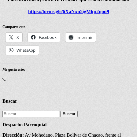
https://forms.gle/
6XaNxn5igMkp2qou9
Comparte esto:
X
Facebook
Imprimir
WhatsApp
Me gusta esto:
Cargando...
Buscar
Buscar:
Despacho Parroquial
Dirección:
Av Mohedano, Plaza Bolívar de Chacao, frente al