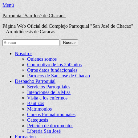
Menú
Parroquia "San José de Chacao"
Página Web Oficial del Complejo Parroquial "San José de Chacao"
– Arquidiócesis de Caracas
Buscar:
Facebook
Twitter
Correo
Instagram
Teléfono
Menú
Saltar
Nosotros
electrónico
al
Quienes somos
principal
contenido
Con motivo de los 250 años
Otros datos fundacionales
Párrocos de San José de Chacao
Despacho Parroquial
Servicios Parroquiales
Intenciones de la Misa
Visita a los enfermos
Bautizos
Matrimonios
Cursos Prematrimoniales
Catequesis
Petición de documentos
Librería San José
Formación