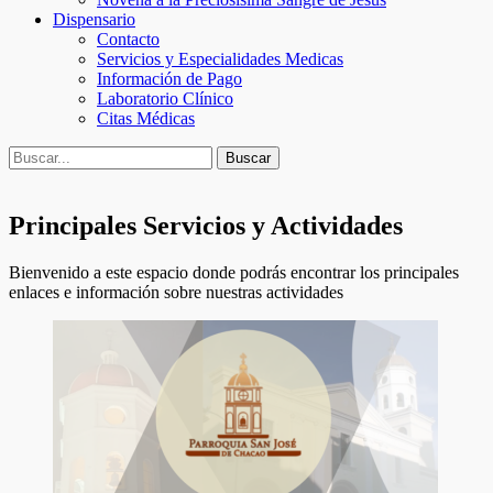
Dispensario
Contacto
Servicios y Especialidades Medicas
Información de Pago
Laboratorio Clínico
Citas Médicas
Buscar
Buscar:
Principales Servicios y Actividades
Bienvenido a este espacio donde podrás encontrar los principales
enlaces e información sobre nuestras actividades