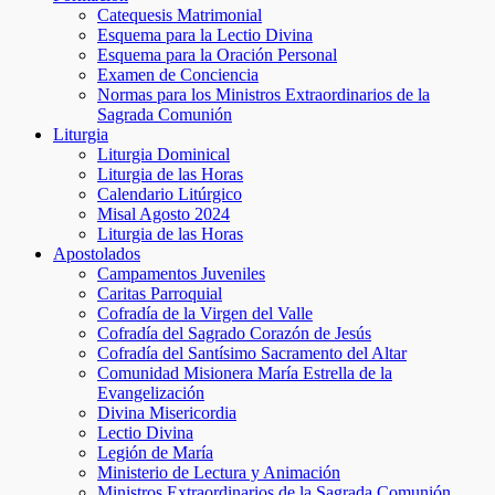
Catequesis Matrimonial
Esquema para la Lectio Divina
Esquema para la Oración Personal
Examen de Conciencia
Normas para los Ministros Extraordinarios de la
Sagrada Comunión
Liturgia
Liturgia Dominical
Liturgia de las Horas
Calendario Litúrgico
Misal Agosto 2024
Liturgia de las Horas
Apostolados
Campamentos Juveniles
Caritas Parroquial
Cofradía de la Virgen del Valle
Cofradía del Sagrado Corazón de Jesús
Cofradía del Santísimo Sacramento del Altar
Comunidad Misionera María Estrella de la
Evangelización
Divina Misericordia
Lectio Divina
Legión de María
Ministerio de Lectura y Animación
Ministros Extraordinarios de la Sagrada Comunión