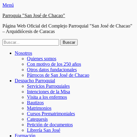
Menú
Parroquia "San José de Chacao"
Página Web Oficial del Complejo Parroquial "San José de Chacao"
– Arquidiócesis de Caracas
Buscar:
Facebook
Twitter
Correo
Instagram
Teléfono
Menú
Saltar
Nosotros
electrónico
al
Quienes somos
principal
contenido
Con motivo de los 250 años
Otros datos fundacionales
Párrocos de San José de Chacao
Despacho Parroquial
Servicios Parroquiales
Intenciones de la Misa
Visita a los enfermos
Bautizos
Matrimonios
Cursos Prematrimoniales
Catequesis
Petición de documentos
Librería San José
Formación