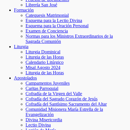
Librería San José
Formación
Catequesis Matrimonial
Esquema para la Lectio Divina
Esquema para la Oración Personal
Examen de Conciencia
Normas para los Ministros Extraordinarios de la
Sagrada Comunión
Liturgia
Liturgia Dominical
Liturgia de las Horas
Calendario Litúrgico
Misal Agosto 2024
Liturgia de las Horas
Apostolados
Campamentos Juveniles
Caritas Parroquial
Cofradía de la Virgen del Valle
Cofradía del Sagrado Corazón de Jesús
Cofradía del Santísimo Sacramento del Altar
Comunidad Misionera María Estrella de la
Evangelización
Divina Misericordia
Lectio Divina