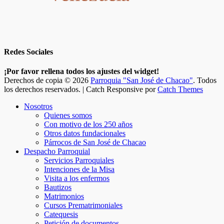
Redes Sociales
Facebook
Twitter
Correo
Instagram
Teléfono
¡Por favor rellena todos los ajustes del widget!
electrónico
Derechos de copia © 2026
Parroquia "San José de Chacao"
. Todos
los derechos reservados. | Catch Responsive por
Catch Themes
Scroll
Nosotros
Up
Quienes somos
Con motivo de los 250 años
Otros datos fundacionales
Párrocos de San José de Chacao
Despacho Parroquial
Servicios Parroquiales
Intenciones de la Misa
Visita a los enfermos
Bautizos
Matrimonios
Cursos Prematrimoniales
Catequesis
Petición de documentos