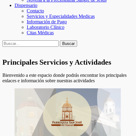
Dispensario
Contacto
Servicios y Especialidades Medicas
Información de Pago
Laboratorio Clínico
Citas Médicas
Buscar
Buscar:
Principales Servicios y Actividades
Bienvenido a este espacio donde podrás encontrar los principales
enlaces e información sobre nuestras actividades