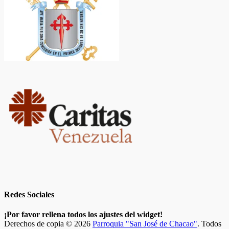
Redes Sociales
Facebook
Twitter
Correo
Instagram
Teléfono
¡Por favor rellena todos los ajustes del widget!
electrónico
Derechos de copia © 2026
Parroquia "San José de Chacao"
. Todos