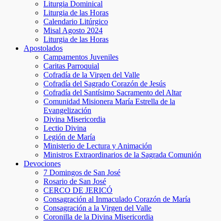
Liturgia Dominical
Liturgia de las Horas
Calendario Litúrgico
Misal Agosto 2024
Liturgia de las Horas
Apostolados
Campamentos Juveniles
Caritas Parroquial
Cofradía de la Virgen del Valle
Cofradía del Sagrado Corazón de Jesús
Cofradía del Santísimo Sacramento del Altar
Comunidad Misionera María Estrella de la
Evangelización
Divina Misericordia
Lectio Divina
Legión de María
Ministerio de Lectura y Animación
Ministros Extraordinarios de la Sagrada Comunión
Devociones
7 Domingos de San José
Rosario de San José
CERCO DE JERICÓ
Consagración al Inmaculado Corazón de María
Consagración a la Virgen del Valle
Coronilla de la Divina Misericordia