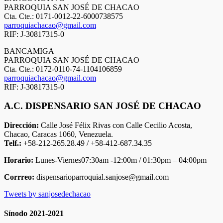
PARROQUIA SAN JOSÉ DE CHACAO
Cta. Cte.: 0171-0012-22-6000738575
parroquiachacao@gmail.com
RIF: J-30817315-0
BANCAMIGA
PARROQUIA SAN JOSÉ DE CHACAO
Cta. Cte.: 0172-0110-74-1104106859
parroquiachacao@gmail.com
RIF: J-30817315-0
A.C. DISPENSARIO SAN JOSÉ DE CHACAO
Dirección:
Calle José Félix Rivas con Calle Cecilio Acosta,
Chacao, Caracas 1060, Venezuela.
Telf.:
+58-212-265.28.49 / +58-412-687.34.35
Horario:
Lunes-Viernes07:30am -12:00m / 01:30pm – 04:00pm
Corrreo:
dispensarioparroquial.sanjose@gmail.com
Tweets by sanjosedechacao
Sínodo 2021-2021