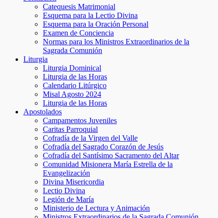
Catequesis Matrimonial
Esquema para la Lectio Divina
Esquema para la Oración Personal
Examen de Conciencia
Normas para los Ministros Extraordinarios de la
Sagrada Comunión
Liturgia
Liturgia Dominical
Liturgia de las Horas
Calendario Litúrgico
Misal Agosto 2024
Liturgia de las Horas
Apostolados
Campamentos Juveniles
Caritas Parroquial
Cofradía de la Virgen del Valle
Cofradía del Sagrado Corazón de Jesús
Cofradía del Santísimo Sacramento del Altar
Comunidad Misionera María Estrella de la
Evangelización
Divina Misericordia
Lectio Divina
Legión de María
Ministerio de Lectura y Animación
Ministros Extraordinarios de la Sagrada Comunión