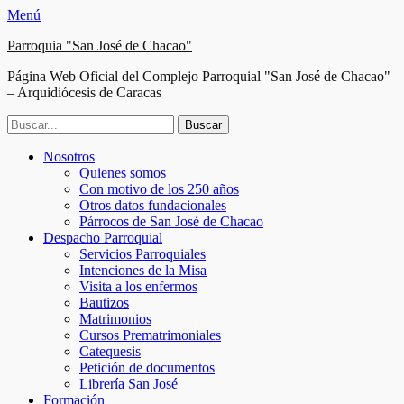
Menú
Parroquia "San José de Chacao"
Página Web Oficial del Complejo Parroquial "San José de Chacao"
– Arquidiócesis de Caracas
Buscar:
Facebook
Twitter
Correo
Instagram
Teléfono
Menú
Saltar
Nosotros
electrónico
al
Quienes somos
principal
contenido
Con motivo de los 250 años
Otros datos fundacionales
Párrocos de San José de Chacao
Despacho Parroquial
Servicios Parroquiales
Intenciones de la Misa
Visita a los enfermos
Bautizos
Matrimonios
Cursos Prematrimoniales
Catequesis
Petición de documentos
Librería San José
Formación