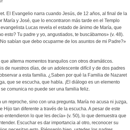
o!
. El Evangelio narra cuando Jesús, de 12 años, al final de la
or María y José, que lo encontraron más tarde en el Templo
 evangelista Lucas revela el estado de ánimo de María, que
o esto? Tu padre y yo, angustiados, te buscábamos» (v. 48).
No sabían que debo ocuparme de los asuntos de mi Padre?»
a que alterna momentos tranquilos con otros dramáticos.
isis de nuestros días, de un adolescente difícil y de dos padres
servar a esta familia. ¿Saben por qué la Familia de Nazaret
ga, que se escucha, que habla. ¡El diálogo es un elemento
 se comunica no puede ser una familia feliz.
n reproche, sino con una pregunta. María no acusa ni juzga,
Hijo tan diferente a través de la escucha. A pesar de este
o entendieron lo que les decía» (v. 50), lo que demuestra que
ntender. Escuchar es dar importancia al otro, reconocer su
hijos necesitan esto. Piénsenlo bien, ustedes los padres,