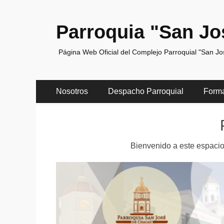
Parroquia "San Jo
Página Web Oficial del Complejo Parroquial "San J
Menú
Saltar
Nosotros
Despacho Parroquial
Form
al
principal
contenido
Bienvenido a este espacio