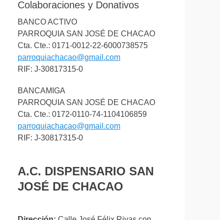
Colaboraciones y Donativos
BANCO ACTIVO
PARROQUIA SAN JOSÉ DE CHACAO
Cta. Cte.: 0171-0012-22-6000738575
parroquiachacao@gmail.com
RIF: J-30817315-0
BANCAMIGA
PARROQUIA SAN JOSÉ DE CHACAO
Cta. Cte.: 0172-0110-74-1104106859
parroquiachacao@gmail.com
RIF: J-30817315-0
A.C. DISPENSARIO SAN
JOSÉ DE CHACAO
Dirección:
Calle José Félix Rivas con