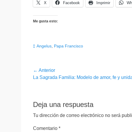
X
Facebook
Imprimir
Wh
Me gusta esto:
Categorias
Angelus
,
Papa Francisco
Navegación
← Anterior
Entrada
La Sagrada Familia: Modelo de amor, fe y unid
de
anterior:
entradas
Deja una respuesta
Tu dirección de correo electrónico no será publ
Comentario
*