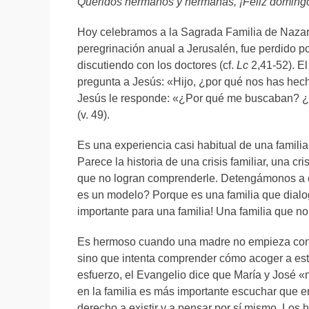
Queridos hermanos y hermanas, ¡Feliz doming
Hoy celebramos a la Sagrada Familia de Nazaret
peregrinación anual a Jerusalén, fue perdido p
discutiendo con los doctores (cf.
Lc
2,41-52). El
pregunta a Jesús: «Hijo, ¿por qué nos has hech
Jesús le responde: «¿Por qué me buscaban? ¿
(v. 49).
Es una experiencia casi habitual de una famili
Parece la historia de una crisis familiar, una cr
que no logran comprenderle. Detengámonos a ob
es un modelo? Porque es una familia que dialo
importante para una familia! Una familia que no
Es hermoso cuando una madre no empieza con u
sino que intenta comprender cómo acoger a este 
esfuerzo, el Evangelio dice que María y José «n
en la familia es más importante escuchar que e
derecho a existir y a pensar por sí mismo. Los 