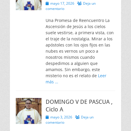
Publicado
mayo 17, 2026
Deja un
el
comentario
Una Promesa de Reencuentro La
Ascensión de Jesús a los cielos
suele vestirse, a primera vista, con
el traje de la nostalgia. Mirar a los
apóstoles con los ojos fijos en las
nubes es vernos un poco a
nosotros mismos cuando
despedimos a alguien que
amamos. Sin embargo, este
misterio no es el relato de
Leer
más …
DOMINGO V DE PASCUA ,
Ciclo A
Publicado
mayo 3, 2026
Deja un
el
comentario