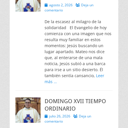
Publicado
agosto 2, 2026
Deja un
el
comentario
De la escasez al milagro de la
solidaridad El Evangelio de hoy
comienza con una imagen que nos
resulta muy familiar en estos
momentos: Jesús buscando un
lugar apartado. Mateo nos dice
que, al enterarse de una mala
noticia, Jesús subió a una barca
para irse a un sitio desierto. Él
también sentía cansancio,
Leer
más …
DOMINGO XVII TIEMPO
ORDINARIO
Publicado
julio 26, 2026
Deja un
el
comentario