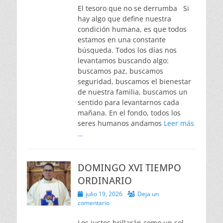
El tesoro que no se derrumba Si
hay algo que define nuestra
condición humana, es que todos
estamos en una constante
búsqueda. Todos los días nos
levantamos buscando algo:
buscamos paz, buscamos
seguridad, buscamos el bienestar
de nuestra familia, buscamos un
sentido para levantarnos cada
mañana. En el fondo, todos los
seres humanos andamos
Leer más
…
DOMINGO XVI TIEMPO
ORDINARIO
Publicado
julio 19, 2026
Deja un
el
comentario
Los justos brillarán como un sol