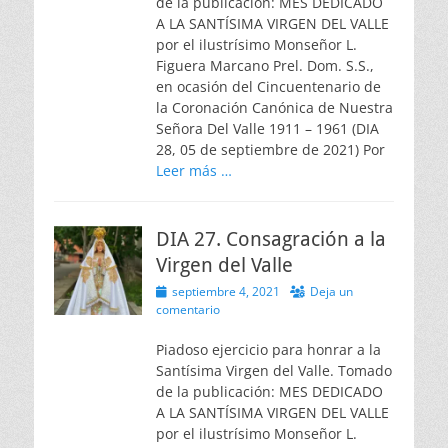
de la publicación: MES DEDICADO
A LA SANTÍSIMA VIRGEN DEL VALLE
por el ilustrísimo Monseñor L.
Figuera Marcano Prel. Dom. S.S.,
en ocasión del Cincuentenario de
la Coronación Canónica de Nuestra
Señora Del Valle 1911 – 1961 (DIA
28, 05 de septiembre de 2021) Por
Leer más …
DIA 27. Consagración a la
Virgen del Valle
Publicado
septiembre 4, 2021
Deja un
el
comentario
Piadoso ejercicio para honrar a la
Santísima Virgen del Valle. Tomado
de la publicación: MES DEDICADO
A LA SANTÍSIMA VIRGEN DEL VALLE
por el ilustrísimo Monseñor L.