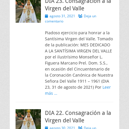
DIA 23. Consagración a la
Virgen del Valle
Publicado
agosto 31, 2021
Deja un
el
comentario
Piadoso ejercicio para honrar a la
Santísima Virgen del Valle. Tomado
de la publicación: MES DEDICADO
A LA SANTÍSIMA VIRGEN DEL VALLE
por el ilustrísimo Monseñor L.
Figuera Marcano Prel. Dom. S.S.,
en ocasión del Cincuentenario de
la Coronación Canónica de Nuestra
Señora Del Valle 1911 – 1961 (DIA
23, 31 de agosto de 2021) Por
Leer
más …
DIA 22. Consagración a la
Virgen del Valle
Publicado
agosto 30, 2021
Deja un