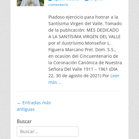
el
comentario
Piadoso ejercicio para honrar a la
Santísima Virgen del Valle. Tomado
de la publicación: MES DEDICADO
A LA SANTÍSIMA VIRGEN DEL VALLE
por el ilustrísimo Monseñor L.
Figuera Marcano Prel. Dom. S.S.,
en ocasión del Cincuentenario de
la Coronación Canónica de Nuestra
Señora Del Valle 1911 – 1961 (DIA
22, 30 de agosto de 2021) Por
Leer
más …
Navegación
←
Entradas más
antiguas
de
entradas
Buscar
Buscar: