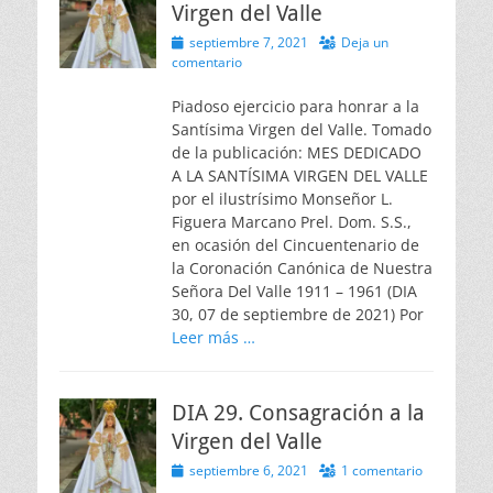
Virgen del Valle
Publicado
septiembre 7, 2021
Deja un
el
comentario
Piadoso ejercicio para honrar a la
Santísima Virgen del Valle. Tomado
de la publicación: MES DEDICADO
A LA SANTÍSIMA VIRGEN DEL VALLE
por el ilustrísimo Monseñor L.
Figuera Marcano Prel. Dom. S.S.,
en ocasión del Cincuentenario de
la Coronación Canónica de Nuestra
Señora Del Valle 1911 – 1961 (DIA
30, 07 de septiembre de 2021) Por
Leer más …
DIA 29. Consagración a la
Virgen del Valle
Publicado
septiembre 6, 2021
1 comentario
el