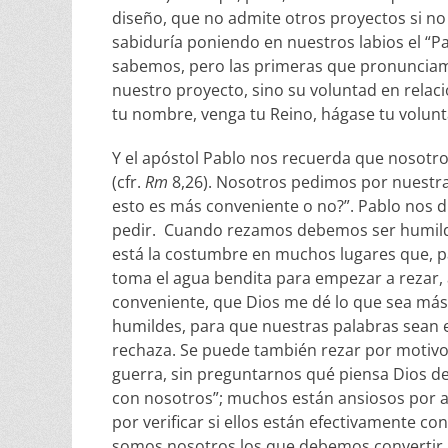
diseño, que no admite otros proyectos si n
sabiduría poniendo en nuestros labios el “P
sabemos, pero las primeras que pronunciamo
nuestro proyecto, sino su voluntad en relaci
tu nombre, venga tu Reino, hágase tu volunt
Y el apóstol Pablo nos recuerda que nosotr
(cfr.
Rm
8,26). Nosotros pedimos por nuestra
esto es más conveniente o no?”. Pablo nos d
pedir. Cuando rezamos debemos ser humildes:
está la costumbre en muchos lugares que, para
toma el agua bendita para empezar a rezar, 
conveniente, que Dios me dé lo que sea má
humildes, para que nuestras palabras sean 
rechaza. Se puede también rezar por motivo
guerra, sin preguntarnos qué piensa Dios de 
con nosotros”; muchos están ansiosos por a
por verificar si ellos están efectivamente co
somos nosotros los que debemos convertir a 