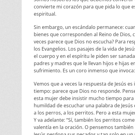
convierte mi corazón para que pida lo que e
espiritual.
Sin embargo, un escándalo permanece: cuan
bienes que corresponden al Reino de Dios, 
veces parece que Dios no escucha? Para res
los Evangelios. Los pasajes de la vida de Je
el cuerpo y en el espíritu le piden ser sana
padres y madres que le llevan hijos e hija
sufrimiento. Es un coro inmenso que invoca:
Vemos que a veces la respuesta de Jesús es i
tiempo: parece que Dios no responde. Pensem
esta mujer debe insistir mucho tiempo para 
humildad de escuchar una palabra de Jesús 
a los perros, a los perritos. Pero a esta mujer
Y va adelante: “Sí, también los perritos comen
valentía en la oración. O pensemos también e
Jesús perdona sus pecados y tan solo en un