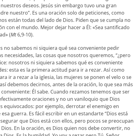
o nuestros deseos. Jesús sin embargo tuvo una gran
adre nuestro”. Es una oración solo de peticiones, como
s están todas del lado de Dios. Piden que se cumpla no
ón con el mundo. Mejor dejar hacer a Él: «Sea santificado
ad» (
Mt
6,9-10).
os no sabemos ni siquiera qué sea conveniente pedir
s necesidades, las cosas que nosotros queremos, “¿pero
ice: nosotros ni siquiera sabemos qué es conveniente
 esta es la primera actitud para ir a rezar. Así como
 ir a rezar a la iglesia, las mujeres se ponen el velo o se
así debemos decirnos, antes de la oración, lo que sea más
s conveniente: Él sabe. Cuando rezamos tenemos que ser
efectivamente oraciones y no un vaniloquio que Dios
s equivocados: por ejemplo, derrotar el enemigo en
esa guerra. Es fácil escribir en un estandarte “Dios está
segurar que Dios está con ellos, pero pocos se preocupan
n Dios. En la oración, es Dios quien nos debe convertir, no
Dios. Es la humildad. Yo voy a rezar pero Tú, Señor,