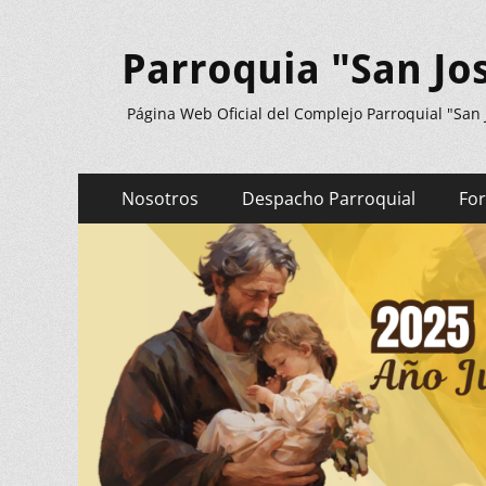
Parroquia "San Jo
Página Web Oficial del Complejo Parroquial "San
Menú
Saltar
Nosotros
Despacho Parroquial
Fo
al
principal
contenido