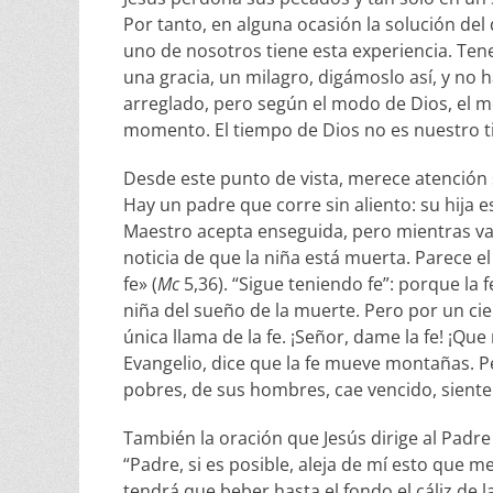
Por tanto, en alguna ocasión la solución de
uno de nosotros tiene esta experiencia. T
una gracia, un milagro, digámoslo así, y no 
arreglado, pero según el modo de Dios, el 
momento. El tiempo de Dios no es nuestro 
Desde este punto de vista, merece atención so
Hay un padre que corre sin aliento: su hija e
Maestro acepta enseguida, pero mientras van 
noticia de que la niña está muerta. Parece el
fe» (
Mc
5,36). “Sigue teniendo fe”: porque la 
niña del sueño de la muerte. Pero por un cie
única llama de la fe. ¡Señor, dame la fe! ¡Que 
Evangelio, dice que la fe mueve montañas. Per
pobres, de sus hombres, cae vencido, siente 
También la oración que Jesús dirige al Padr
“Padre, si es posible, aleja de mí esto que m
tendrá que beber hasta el fondo el cáliz de l