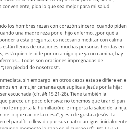
s conveniente, pida lo que sea mejor para mi salud
do los hombres rezan con corazón sincero, cuando piden
cuando una madre reza por el hijo enfermo, ¿por qué a
ponder a esta pregunta, es necesario meditar con calma
sús están llenos de oraciones: muchas personas heridas en
das; está quien le pide por un amigo que ya no camina; hay
s enfermos… Todas son oraciones impregnadas de
 “¡Ten piedad de nosotros!”.
nmediata, sin embargo, en otros casos esta se difiere en el
os en la mujer cananea que suplica a Jesús por la hija:
ser escuchada (cfr.
Mt
15,21-28). Tiene también la
que parece un poco ofensiva: no tenemos que tirar el pan
 no le importa la humillación: le importa la salud de la hija.
 de lo que cae de la mesa”, y esto le gusta a Jesús. La
n el paralítico llevado por sus cuatro amigos: inicialmente
 segundo momento lo sana en el cuerpo (cfr
. Mc
2,1-12).