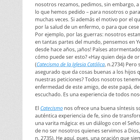
nosotros rezamos, pedimos, sin embargo, a
lo que hemos pedido – para nosotros o para
muchas veces. Si además el motivo por el q
por la salud de un enfermo, o para que cese
Por ejemplo, por las guerras: nosotros esta
en tantas partes del mundo, pensemos en Ye
desde hace años, ¡años! Países atormentado
cómo puede ser esto? «Hay quien deja de or
(
Catecismo de la Iglesia Católica
, n.2734) Pero 
asegurado que da cosas buenas a los hijos qu
nuestras peticiones? Todos nosotros tenemo
enfermedad de este amigo, de este papá, de
escuchado. Es una experiencia de todos nos
El
Catecismo
nos ofrece una buena síntesis so
auténtica experiencia de fe, sino de transfo
una varita mágica: es un diálogo con el Se
de no ser nosotros quienes servimos a Dios, 
n. 2735). He aquí, pues, una oración que sie