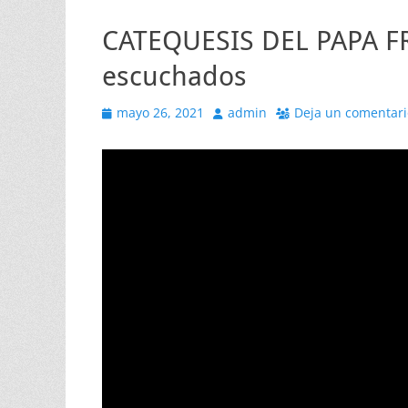
CATEQUESIS DEL PAPA FR
escuchados
Publicado
Autor
mayo 26, 2021
admin
Deja un comentari
el