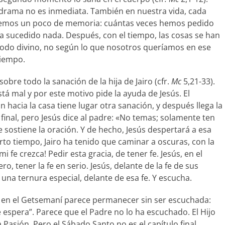
l drama no es inmediata. También en nuestra vida, cada
enemos un poco de memoria: cuántas veces hemos pedido
ha sucedido nada. Después, con el tiempo, las cosas se han
modo divino, no según lo que nosotros queríamos en ese
tiempo.
bre todo la sanación de la hija de Jairo (cfr.
Mc
5,21-33).
stá mal y por este motivo pide la ayuda de Jesús. El
hacia la casa tiene lugar otra sanación, y después llega la
 final, pero Jesús dice al padre: «No temas; solamente ten
fe sostiene la oración. Y de hecho, Jesús despertará a esa
rto tiempo, Jairo ha tenido que caminar a oscuras, con la
mi fe crezca! Pedir esta gracia, de tener fe. Jesús, en el
o, tener la fe en serio. Jesús, delante de la fe de sus
una ternura especial, delante de esa fe. Y escucha.
e en el Getsemaní parece permanecer sin ser escuchada:
e espera”. Parece que el Padre no lo ha escuchado. El Hijo
a Pasión. Pero el Sábado Santo no es el capítulo final,