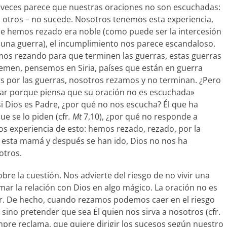
 veces parece que nuestras oraciones no son escuchadas:
 otros – no sucede. Nosotros tenemos esta experiencia,
ue hemos rezado era noble (como puede ser la intercesión
 una guerra), el incumplimiento nos parece escandaloso.
mos rezando para que terminen las guerras, estas guerras
men, pensemos en Siria, países que están en guerra
s por las guerras, nosotros rezamos y no terminan. ¿Pero
ar porque piensa que su oración no es escuchada»
si Dios es Padre, ¿por qué no nos escucha? Él que ha
e se lo piden (cfr
. Mt
7,10), ¿por qué no responde a
s experiencia de esto: hemos rezado, rezado, por la
 esta mamá y después se han ido, Dios no nos ha
otros.
bre la cuestión. Nos advierte del riesgo de no vivir una
rmar la relación con Dios en algo mágico. La oración no es
ñor. De hecho, cuando rezamos podemos caer en el riesgo
sino pretender que sea Él quien nos sirva a nosotros (cfr.
mpre reclama, que quiere dirigir los sucesos según nuestro