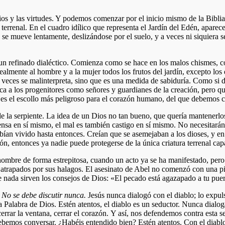
ios y las virtudes. Y podemos comenzar por el inicio mismo de la Biblia, 
terrenal. En el cuadro idílico que representa el Jardín del Edén, aparece
o: se mueve lentamente, deslizándose por el suelo, y a veces ni siquiera 
un refinado dialéctico. Comienza como se hace en los malos chismes, 
ealmente al hombre y a la mujer todos los frutos del jardín, excepto los 
veces se malinterpreta, sino que es una medida de sabiduría. Como si dij
loca a los progenitores como señores y guardianes de la creación, pero q
 es el escollo más peligroso para el corazón humano, del que debemos cu
 la serpiente. La idea de un Dios no tan bueno, que quería mantenerlos
sa en sí mismo, el mal es también castigo en sí mismo. No necesitará
abían vivido hasta entonces. Creían que se asemejaban a los dioses, y 
n, entonces ya nadie puede protegerse de la única criatura terrenal cap
l hombre de forma estrepitosa, cuando un acto ya se ha manifestado, pe
atrapados por sus halagos. El asesinato de Abel no comenzó con una pi
nada sirven los consejos de Dios: «El pecado está agazapado a tu puerta; 
No se debe discutir nunca.
Jesús nunca dialogó con el diablo; lo expul
 Palabra de Dios. Estén atentos, el diablo es un seductor. Nunca dialog
errar la ventana, cerrar el corazón.
Y así, nos defendemos contra esta sed
debemos conversar. ¿Habéis entendido bien? Estén atentos. Con el diab