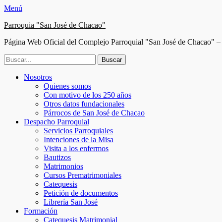
Menú
Parroquia "San José de Chacao"
Página Web Oficial del Complejo Parroquial "San José de Chacao" – 
Buscar:
Facebook
Twitter
Correo
Instagram
Teléfono
Menú
Saltar
Nosotros
electrónico
al
Quienes somos
principal
contenido
Con motivo de los 250 años
Otros datos fundacionales
Párrocos de San José de Chacao
Despacho Parroquial
Servicios Parroquiales
Intenciones de la Misa
Visita a los enfermos
Bautizos
Matrimonios
Cursos Prematrimoniales
Catequesis
Petición de documentos
Librería San José
Formación
Catequesis Matrimonial