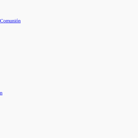
da Comunión
ón