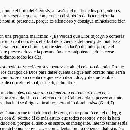
donde el libro del Génesis, a través del relato de los progenitores,
 un personaje que se convierte en el símbolo de la tentación: la
se nota su presencia, porque es silencioso y consigue mimetizarse bien
con una pregunta maliciosa: «¿Es verdad que Dios dijo: ¿No comerás
de un árbol concreto: el árbol de la ciencia del bien y del mal. Esta
era: reconoce el límite, no te sientas dueño de todo, porque el
uiere preservarlos de la presunción de omnipotencia, de hacerse
idarnos todos los días.
 sometidos, se coló en sus mentes: de ahí el colapso de todo. Pronto
n los castigos de Dios para darse cuenta de que han obrado mal: serán
en cambio se dan cuenta de que están desnudos, y de que también
az de concebir el mal, es decir, el hombre.
ro mucho antes,
cuando uno comienza a entretenerse con él
, a
edra arrojada, sino con el rencor que Caín guardaba perversamente,
hacia ti se dirige su instinto, pero tú lo dominarás» (Gn 4,7).
só. Cuando fue tentado en el desierto, no respondió con el diálogo;
ar con él, porque él es más astuto que todos nosotros y nos la hará
ucción, porque el diablo es astuto, es inteligente. Intentó tentar Jesús
lo no debemos conversar, y con la tentación no debemos dialogar. No