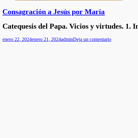
Consagración a Jesús por María
Catequesis del Papa. Vicios y virtudes. 1. 
Publicado
Autor
enero 22, 2024
enero 21, 2024
admin
Deja un comentario
el