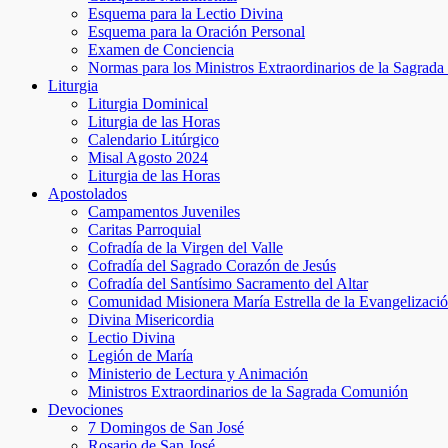
Esquema para la Lectio Divina
Esquema para la Oración Personal
Examen de Conciencia
Normas para los Ministros Extraordinarios de la Sagra
Liturgia
Liturgia Dominical
Liturgia de las Horas
Calendario Litúrgico
Misal Agosto 2024
Liturgia de las Horas
Apostolados
Campamentos Juveniles
Caritas Parroquial
Cofradía de la Virgen del Valle
Cofradía del Sagrado Corazón de Jesús
Cofradía del Santísimo Sacramento del Altar
Comunidad Misionera María Estrella de la Evangelizaci
Divina Misericordia
Lectio Divina
Legión de María
Ministerio de Lectura y Animación
Ministros Extraordinarios de la Sagrada Comunión
Devociones
7 Domingos de San José
Rosario de San José