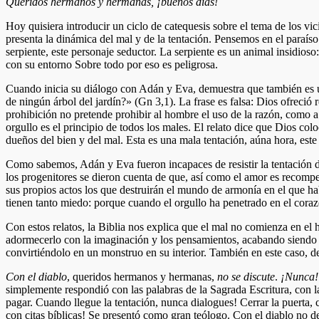
Queridos hermanos y hermanas, ¡buenos días!
Hoy quisiera introducir un ciclo de catequesis sobre el tema de los vic
presenta la dinámica del mal y de la tentación. Pensemos en el paraíso 
serpiente, este personaje seductor. La serpiente es un animal insidios
con su entorno Sobre todo por eso es peligrosa.
Cuando inicia su diálogo con Adán y Eva, demuestra que también es 
de ningún árbol del jardín?» (Gn 3,1). La frase es falsa: Dios ofreció r
prohibición no pretende prohibir al hombre el uso de la razón, como a 
orgullo es el principio de todos los males. El relato dice que Dios co
dueños del bien y del mal. Esta es una mala tentación, aúna hora, este
Como sabemos, Adán y Eva fueron incapaces de resistir la tentación de
los progenitores se dieron cuenta de que, así como el amor es recompen
sus propios actos los que destruirán el mundo de armonía en el que h
tienen tanto miedo: porque cuando el orgullo ha penetrado en el corazó
Con estos relatos, la Biblia nos explica que el mal no comienza en e
adormecerlo con la imaginación y los pensamientos, acabando siendo 
convirtiéndolo en un monstruo en su interior. También en este caso, de 
Con el diablo
, queridos hermanos y hermanas,
no se discute
.
¡Nunca! 
simplemente respondió con las palabras de la Sagrada Escritura, con la
pagar. Cuando llegue la tentación, nunca dialogues! Cerrar la puerta, c
con
citas bíblicas! Se presentó como gran teólogo. Con el diablo no 