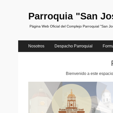
Parroquia "San Jo
Página Web Oficial del Complejo Parroquial "San J
Menú
Saltar
Nosotros
Despacho Parroquial
Form
al
principal
contenido
Bienvenido a este espacio