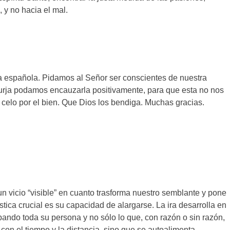
, y no hacia el mal.
a española. Pidamos al Señor ser conscientes de nuestra
surja podamos encauzarla positivamente, para que esta no nos
celo por el bien. Que Dios los bendiga. Muchas gracias.
n vicio “visible” en cuanto trasforma nuestro semblante y pone
tica crucial es su capacidad de alargarse. La ira desarrolla en
bando toda su persona y no sólo lo que, con razón o sin razón,
on el tiempo y la distancia, sino que se autoalimenta