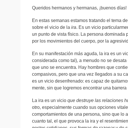
Queridos hermanos y hermanas, ¡buenos días!
En estas semanas estamos tratando el tema de l
sobre el vicio de la
ira
. Es un vicio particularm
un punto de vista físico. La persona dominada po
por los movimientos del cuerpo, por la agresivid
En su manifestación más aguda, la ira es un vic
considerada como tal), a menudo no se desata c
que uno se encuentra. Hay hombres que contiene
compasivos, pero que una vez llegados a su cas
es un vicio desenfrenado: es capaz de quitarn
mente, sin que logremos encontrar una barrera
La ira es un vicio
que destruye las relaciones 
otro, especialmente cuando sus opciones vitales
comportamientos de una persona, sino que lo arroj
cuanto tal, el que provoca la ira y el resentimi
gestos cotidianos, sus formas de razonar y de s