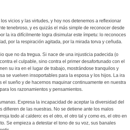
os vicios y las virtudes, y hoy nos detenemos a reflexionar
ente tenebroso, y es quizás el más simple de reconocer desde
r la ira difícilmente logra disimular este ímpetu: lo reconoces
ad, por la respiración agitada, por la mirada torva y ceñuda.
io que no da tregua. Si nace de una injusticia padecida (o
ontra el culpable, sino contra el primer desafortunado con el
n su ira en el lugar de trabajo, mostrándose tranquilos y
a se vuelven insoportables para la esposa y los hijos. La ira
os el sueño y de hacernos maquinar continuamente en nuestra
 para los razonamientos y pensamientos.
humanas
. Expresa la incapacidad de aceptar la diversidad del
 difieren de las nuestras. No se detiene ante los malos
a todo al caldero: es el otro, el otro tal y como es, el otro en
ento. Se empieza a detestar el tono de su voz, sus banales
entir.