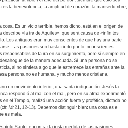
a es la benevolencia, la amplitud de corazón, la mansedumbre,
a cosa. Es un vicio terrible, hemos dicho, está en el origen de
da describe «la ira de Aquiles», que será causa de «infinitos
malo. Los antiguos eran muy conscientes de que hay una parte
arse. Las pasiones son hasta cierto punto inconscientes:
 responsables de la ira en su surgimiento, pero sí siempre en
se desahogue de la manera adecuada. Si una persona no se
ticia, si no sintiera algo que le estremece las entrañas ante la
e esa persona no es humana, y mucho menos cristiana.
sino un movimiento interior, una santa indignación. Jesús la
unca respondió al mal con el mal, pero en su alma experimentó
 en el Templo, realizó una acción fuerte y profética, dictada no
(cfr.
Mt
21, 12-13). Debemos distinguir bien: una cosa es el
que es mala.
píritu Santo, encontrar la justa medida de las pasiones,