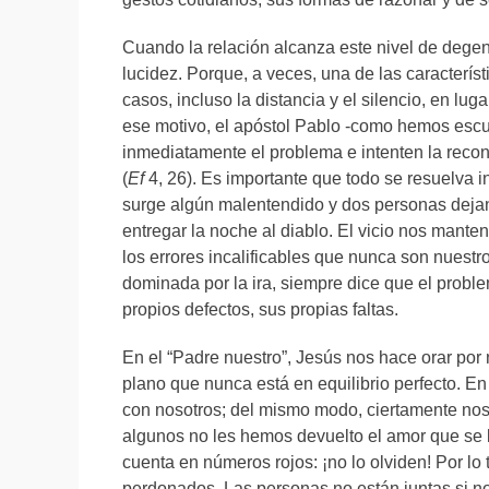
Cuando la relación alcanza este nivel de degene
lucidez. Porque, a veces, una de las característ
casos, incluso la distancia y el silencio, en lu
ese motivo, el apóstol Pablo -como hemos esc
inmediatamente el problema e intenten la recon
(
Ef
4, 26). Es importante que todo se resuelva i
surge algún malentendido y dos personas dejan
entregar la noche al diablo. El vicio nos mante
los errores incalificables que nunca son nuestr
dominada por la ira, siempre dice que el probl
propios defectos, sus propias faltas.
En el “Padre nuestro”, Jesús nos hace orar por
plano que nunca está en equilibrio perfecto. E
con nosotros; del mismo modo, ciertamente nos
algunos no les hemos devuelto el amor que se 
cuenta en números rojos: ¡no lo olviden! Por lo
perdonados. Las personas no están juntas si no