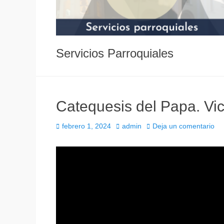
Servicios Parroquiales
Catequesis del Papa. Vici
Publicado
Autor
febrero 1, 2024
admin
Deja un comentario
el