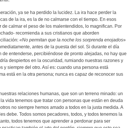
ración, ya se ha perdido la lucidez. La ira hace perder la
icas de la ira, es la de no calmarse con el tiempo. En esos
gar de calmar el peso de los malentendidos, lo magnifican. Por
uchado- recomienda a sus cristianos que aborden
ciliación:
«No permitan que la noche los sorprenda enojados
»
nmediatamente, antes de la puesta del sol. Si durante el día
 de entenderse, percibiéndose de pronto alejadas, no hay que
ndría despiertos en la oscuridad, rumiando nuestras razones y
os y siempre del otro. Así es: cuando una persona está
ema está en la otra persona; nunca es capaz de reconocer sus
 nuestras relaciones humanas, que son un terreno minado: un
n la vida tenemos que tratar con personas que están en deuda
otros no siempre hemos amado a todos en la justa medida. A
les debe. Todos somos pecadores, todos, y todos tenemos la
 tanto, todos tenemos que aprender a perdonar para ser
 practican también el arte del perdón, siempre que esto sea