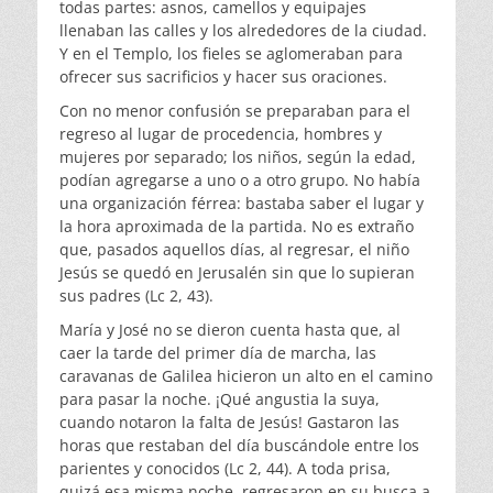
todas partes: asnos, camellos y equipajes
llenaban las calles y los alrededores de la ciudad.
Y en el Templo, los fieles se aglomeraban para
ofrecer sus sacrificios y hacer sus oraciones.
Con no menor confusión se preparaban para el
regreso al lugar de procedencia, hombres y
mujeres por separado; los niños, según la edad,
podían agregarse a uno o a otro grupo. No había
una organización férrea: bastaba saber el lugar y
la hora aproximada de la partida. No es extraño
que, pasados aquellos días, al regresar, el niño
Jesús se quedó en Jerusalén sin que lo supieran
sus padres (Lc 2, 43).
María y José no se dieron cuenta hasta que, al
caer la tarde del primer día de marcha, las
caravanas de Galilea hicieron un alto en el camino
para pasar la noche. ¡Qué angustia la suya,
cuando notaron la falta de Jesús! Gastaron las
horas que restaban del día buscándole entre los
parientes y conocidos (Lc 2, 44). A toda prisa,
quizá esa misma noche, regresaron en su busca a