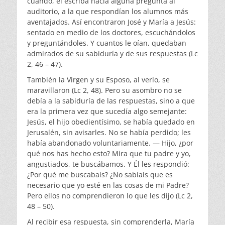
cuando, el escriba hacía alguna pregunta al
auditorio, a la que respondían los alumnos más
aventajados. Así encontraron José y María a Jesús:
sentado en medio de los doctores, escuchándolos
y preguntándoles. Y cuantos le oían, quedaban
admirados de su sabiduría y de sus respuestas (Lc
2, 46 – 47).
También la Virgen y su Esposo, al verlo, se
maravillaron (Lc 2, 48). Pero su asombro no se
debía a la sabiduría de las respuestas, sino a que
era la primera vez que sucedía algo semejante:
Jesús, el hijo obedientísimo, se había quedado en
Jerusalén, sin avisarles. No se había perdido; les
había abandonado voluntariamente. — Hijo, ¿por
qué nos has hecho esto? Mira que tu padre y yo,
angustiados, te buscábamos. Y Él les respondió:
¿Por qué me buscabais? ¿No sabíais que es
necesario que yo esté en las cosas de mi Padre?
Pero ellos no comprendieron lo que les dijo (Lc 2,
48 – 50).
Al recibir esa respuesta, sin comprenderla, María