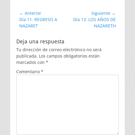
Navegación
← Anterior
Siguiente →
Entrada
Entrada
Día 11. REGRESO A
Día 13: LOS AÑOS DE
de
anterior:
siguiente:
NAZARET
NAZARETH
entradas
Deja una respuesta
Tu dirección de correo electrónico no será
publicada.
Los campos obligatorios están
marcados con
*
Comentario
*