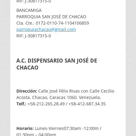
RIF: J-30817315-0
BANCAMIGA
PARROQUIA SAN JOSÉ DE CHACAO
Cta. Cte.: 0172-0110-74-1104106859
parroquiachacao@gmail.com
RIF: J-30817315-0
A.C. DISPENSARIO SAN JOSÉ DE
CHACAO
Dirección:
Calle José Félix Rivas con Calle Cecilio
Acosta, Chacao, Caracas 1060, Venezuela.
Telf.:
+58-212-265.28.49 / +58-412-687.34.35
Horario:
Lunes-Viernes07:30am -12:00m /
01:30pm – 04:00pm