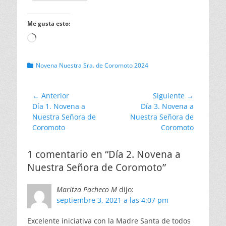
Me gusta esto:
Cargando...
Categorias
Novena Nuestra Sra. de Coromoto 2024
Navegación
← Anterior
Siguiente →
Entrada
Entrada
Día 1. Novena a
Día 3. Novena a
de
anterior:
siguiente:
Nuestra Señora de
Nuestra Señora de
entradas
Coromoto
Coromoto
1 comentario en “Día 2. Novena a
Nuestra Señora de Coromoto”
Maritza Pacheco M
dijo:
septiembre 3, 2021 a las 4:07 pm
Excelente iniciativa con la Madre Santa de todos