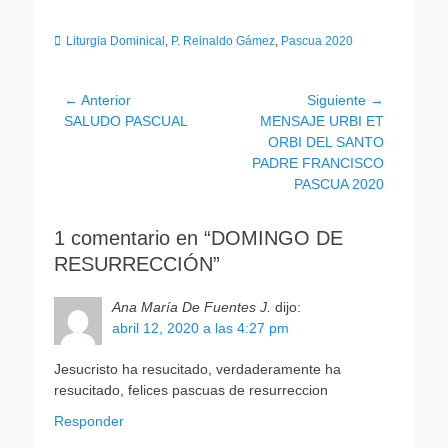
Categorias
Liturgia Dominical
,
P. Reinaldo Gámez
,
Pascua 2020
Navegación
← Anterior
Siguiente →
Entrada
Entrada
SALUDO PASCUAL
MENSAJE URBI ET
de
anterior:
siguiente:
ORBI DEL SANTO
entradas
PADRE FRANCISCO
PASCUA 2020
1 comentario en “DOMINGO DE
RESURRECCIÓN”
Ana María De Fuentes J.
dijo:
abril 12, 2020 a las 4:27 pm
Jesucristo ha resucitado, verdaderamente ha
resucitado, felices pascuas de resurreccion
Responder