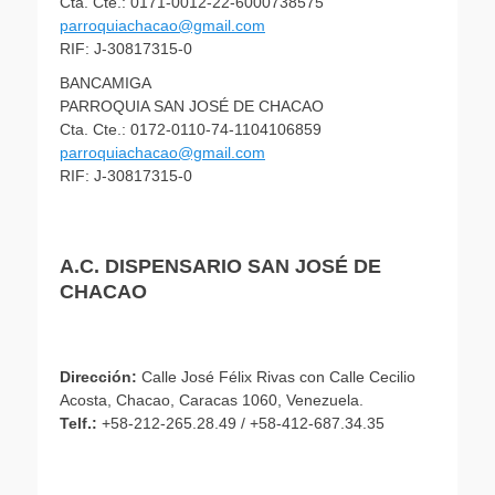
Cta. Cte.: 0171-0012-22-6000738575
parroquiachacao@gmail.com
RIF: J-30817315-0
BANCAMIGA
PARROQUIA SAN JOSÉ DE CHACAO
Cta. Cte.: 0172-0110-74-1104106859
parroquiachacao@gmail.com
RIF: J-30817315-0
A.C. DISPENSARIO SAN JOSÉ DE
CHACAO
Dirección:
Calle José Félix Rivas con Calle Cecilio
Acosta, Chacao, Caracas 1060, Venezuela.
Telf.:
+58-212-265.28.49 / +58-412-687.34.35