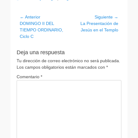
Navegación
← Anterior
Siguiente →
Entrada
Entrada
DOMINGO II DEL
La Presentación de
de
anterior:
siguiente:
TIEMPO ORDINARIO,
Jesús en el Templo
entradas
Ciclo C
Deja una respuesta
Tu dirección de correo electrónico no será publicada.
Los campos obligatorios están marcados con
*
Comentario
*