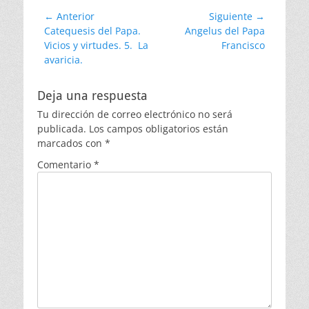
Navegación
← Anterior
Siguiente →
Entrada
Entrada
Catequesis del Papa.
Angelus del Papa
de
anterior:
siguiente:
Vicios y virtudes. 5. La
Francisco
entradas
avaricia.
Deja una respuesta
Tu dirección de correo electrónico no será
publicada.
Los campos obligatorios están
marcados con
*
Comentario
*