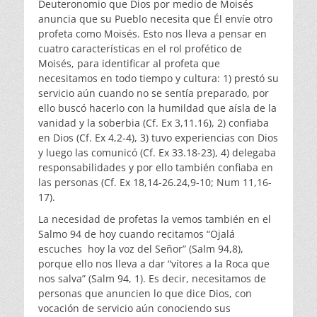
Deuteronomio que Dios por medio de Moisés
anuncia que su Pueblo necesita que Él envíe otro
profeta como Moisés. Esto nos lleva a pensar en
cuatro características en el rol profético de
Moisés, para identificar al profeta que
necesitamos en todo tiempo y cultura: 1) prestó su
servicio aún cuando no se sentía preparado, por
ello buscó hacerlo con la humildad que aísla de la
vanidad y la soberbia (Cf. Ex 3,11.16), 2) confiaba
en Dios (Cf. Ex 4,2-4), 3) tuvo experiencias con Dios
y luego las comunicó (Cf. Ex 33.18-23), 4) delegaba
responsabilidades y por ello también confiaba en
las personas (Cf. Ex 18,14-26.24,9-10; Num 11,16-
17).
La necesidad de profetas la vemos también en el
Salmo 94 de hoy cuando recitamos “Ojalá
escuches hoy la voz del Señor” (Salm 94,8),
porque ello nos lleva a dar “vítores a la Roca que
nos salva” (Salm 94, 1). Es decir, necesitamos de
personas que anuncien lo que dice Dios, con
vocación de servicio aún conociendo sus