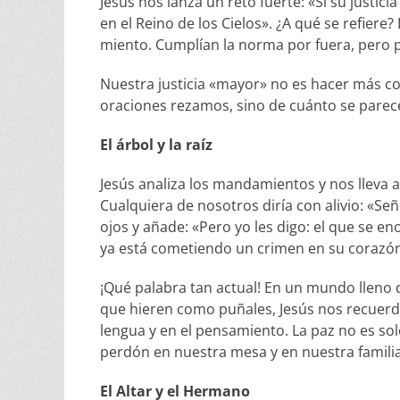
Jesús nos lanza un reto fuerte: «Si su justici
en el Reino de los Cielos». ¿A qué se refiere
miento. Cumplían la norma por fuera, pero p
Nuestra justicia «mayor» no es hacer más co
oraciones rezamos, sino de cuánto se parece
El árbol y la raíz
Jesús analiza los mandamientos y nos lleva a 
Cualquiera de nosotros diría con alivio: «Se
ojos y añade: «Pero yo les digo: el que se en
ya está cometiendo un crimen en su corazón
¡Qué palabra tan actual! En un mundo lleno d
que hieren como puñales, Jesús nos recuerda
lengua y en el pensamiento. La paz no es sol
perdón en nuestra mesa y en nuestra familia
El Altar y el Hermano