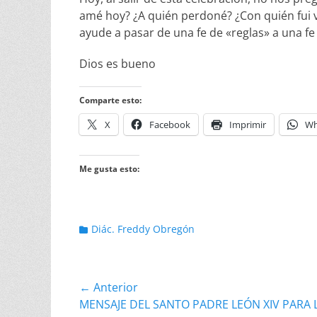
amé hoy? ¿A quién perdoné? ¿Con quién fui 
ayude a pasar de una fe de «reglas» a una fe
Dios es bueno
Comparte esto:
X
Facebook
Imprimir
Wh
Me gusta esto:
Categorias
Diác. Freddy Obregón
Navegación
← Anterior
Entrada
MENSAJE DEL SANTO PADRE LEÓN XIV PARA 
de