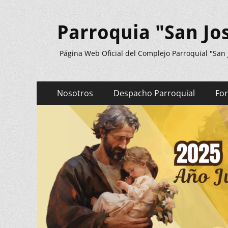
Parroquia "San Jo
Página Web Oficial del Complejo Parroquial "San
Menú
Saltar
Nosotros
Despacho Parroquial
Fo
al
principal
contenido