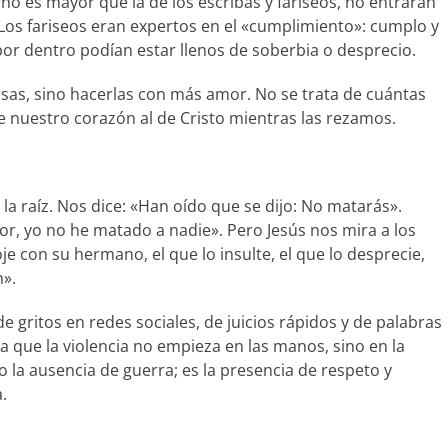
a no es mayor que la de los escribas y fariseos, no entrarán
? Los fariseos eran expertos en el «cumplimiento»: cumplo y
or dentro podían estar llenos de soberbia o desprecio.
sas, sino hacerlas con más amor. No se trata de cuántas
 nuestro corazón al de Cristo mientras las rezamos.
la raíz. Nos dice: «Han oído que se dijo: No matarás».
ñor, yo no he matado a nadie». Pero Jesús nos mira a los
oje con su hermano, el que lo insulte, el que lo desprecie,
».
e gritos en redes sociales, de juicios rápidos y de palabras
 que la violencia no empieza en las manos, sino en la
o la ausencia de guerra; es la presencia de respeto y
.