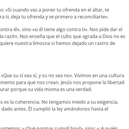
o: «Si cuando vas a poner tu ofrenda en el altar, te
 ti, deja tu ofrenda y ve primero a reconciliarte».
ontra él», sino «si él tiene algo contra ti». Nos pide dar el
a razón. Nos enseña que el culto que agrada a Dios no es
o quiere nuestra limosna si hemos dejado un rastro de
 «Que su sí sea sí, y su no sea no». Vivimos en una cultura
uramento para que nos crean. Jesús nos propone la libertad
a jurar porque su vida misma es una verdad.
ús es la coherencia. No tengamos miedo a su exigencia,
 dado antes. Él cumplió la ley amándonos hasta el
reguntemos: «¿Qué normas cumplí hoy?», sino: «¿A quién