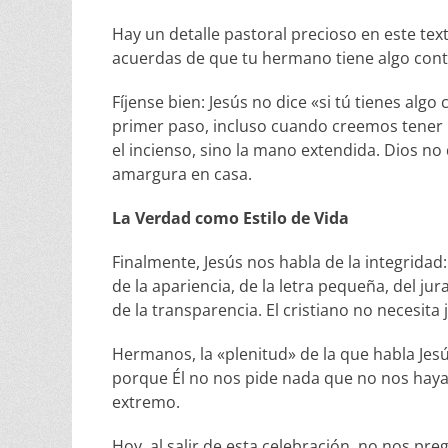
Hay un detalle pastoral precioso en este text
acuerdas de que tu hermano tiene algo contra
Fíjense bien: Jesús no dice «si tú tienes algo c
primer paso, incluso cuando creemos tener l
el incienso, sino la mano extendida. Dios n
amargura en casa.
La Verdad como Estilo de Vida
Finalmente, Jesús nos habla de la integridad:
de la apariencia, de la letra pequeña, del j
de la transparencia. El cristiano no necesit
Hermanos, la «plenitud» de la que habla Jes
porque Él no nos pide nada que no nos haya
extremo.
Hoy, al salir de esta celebración, no nos p