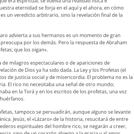
era espiritual, se vuelva una realidad física e
estra eternidad se forja en el aquí y el ahora, en cómo
s un veredicto arbitrario, sino la revelación final de la
Lázaro advierta a sus hermanos es un momento de gran
 se preocupa por los demás. Pero la respuesta de Abraham
fetas; que los oigan».
ta de milagros espectaculares o de apariciones de
lación de Dios ya ha sido dada. La Ley y los Profetas (el
 de justicia social y de misericordia. El problema no es la
aria. El rico no necesitaba una señal de otro mundo;
aba en la Torá y en los escritos de los profetas, una voz
 huérfanos.
 Profetas, tampoco se persuadirán, aunque alguno se levante
ica. Jesús, el «Lázaro» de la historia, resucitará de entre
ederos espirituales del hombre rico, se negarán a creer,
ncia, sino de un corazón abierto a la gracia y al amor.