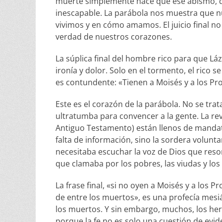
muerte simplemente hace que ese abismo, que 
inescapable. La parábola nos muestra que nu
vivimos y en cómo amamos. El juicio final no e
verdad de nuestros corazones.
La súplica final del hombre rico para que 
ironía y dolor. Solo en el tormento, el rico
es contundente: «Tienen a Moisés y a los Pro
Este es el corazón de la parábola. No se tra
ultratumba para convencer a la gente. La reve
Antiguo Testamento) están llenos de mandatos
falta de información, sino la sordera volunt
necesitaba escuchar la voz de Dios que reson
que clamaba por los pobres, las viudas y los
La frase final, «si no oyen a Moisés y a los
de entre los muertos», es una profecía mesián
los muertos. Y sin embargo, muchos, los her
porque la fe no es solo una cuestión de evide