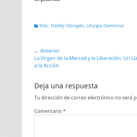
Categorias
Diác. Freddy Obregón
,
Liturgia Dominical
Navegación
← Anterior
Entrada
La Virgen de la Merced y la Liberación: Un 
de
anterior:
a la Acción
entradas
Deja una respuesta
Tu dirección de correo electrónico no será p
Comentario
*