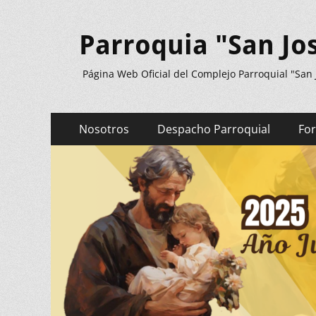
Parroquia "San Jo
Página Web Oficial del Complejo Parroquial "San
Menú
Saltar
Nosotros
Despacho Parroquial
Fo
al
principal
contenido