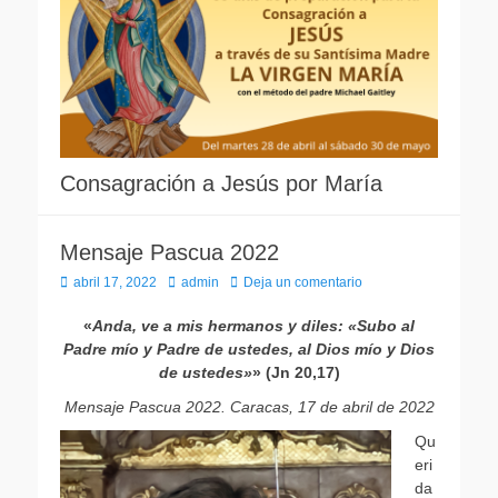
Consagración a Jesús por María
Mensaje Pascua 2022
Publicado
Autor
abril 17, 2022
admin
Deja un comentario
el
«
Anda, ve a mis hermanos y diles: «Subo al
Padre mío y Padre de ustedes, al Dios mío y Dios
de ustedes»
» (Jn 20,17)
Mensaje Pascua 2022.
Caracas, 17 de abril de 2022
Qu
eri
da