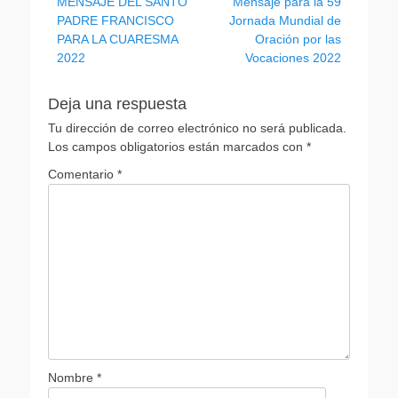
Entrada
Entrada
MENSAJE DEL SANTO
Mensaje para la 59
de
anterior:
siguiente:
PADRE FRANCISCO
Jornada Mundial de
entradas
PARA LA CUARESMA
Oración por las
2022
Vocaciones 2022
Deja una respuesta
Tu dirección de correo electrónico no será publicada.
Los campos obligatorios están marcados con
*
Comentario
*
Nombre
*