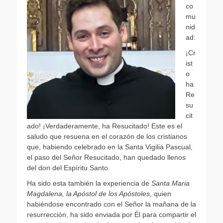
co
mu
nid
ad:
¡Cr
ist
o
ha
Re
su
cit
ado! ¡Verdaderamente, ha Resucitado! Este es el
saludo que resuena en el corazón de los cristianos
que, habiendo celebrado en la Santa Vigilia Pascual,
el paso del Señor Resucitado, han quedado llenos
del don del Espíritu Santo.
Ha sido esta también la experiencia de
Santa Maria
Magdalena, la Apóstol de los Apóstoles
, quien
habiéndose encontrado con el Señor la mañana de la
resurrección, ha sido enviada por Él para compartir el