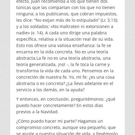
efecto, Juan recomienda a los que tienen dos
túnicas que las compartan con los que no tienen
ninguna; a los publicanos, que cobran impuestos,
les dice: “No exijan más de lo estipulado” (Lc 3,13);
y a los soldados: «No maltraten ni extorsionen a
nadie» (v. 14). A cada uno dirige una palabra
específica, relativa a la situación real de su vida.
Esto nos ofrece una valiosa enseñanza: la fe se
encarna en la vida concreta. No es una teoría
abstracta.La fe no es una teoría abstracta, una
teoría generalizada, ¡no! -, la fe toca la carne y
transforma la vida de cada uno. Pensemos en la
concreción de nuestra fe. Yo, mi fe: ¿es una cosa
abstracta o es concreta? ¿La llevo adelante en el
servicio a los demás, en la ayuda?
Y entonces, en conclusión, preguntémonos: ¿qué
puedo hacer concretamente? En estos días
previos a la Navidad.
¿Cómo puedo hacer mi parte? Hagamos un
compromiso concreto, aunque sea pequeño, que
se ajuste a nuestra situación de vida, y llevémoslo