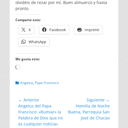
olvidéis de rezar por mí. Buen almuerzo y hasta
pronto.
Comparte esto:
X
Facebook
Imprimir
WhatsApp
Me gusta esto:
Cargando...
Categorias
Angelus
,
Papa Francisco
Navegación
← Anterior
Siguiente →
Entrada
Entrada
Angelus del Papa
Homilía de Noche
de
anterior:
siguiente:
Francisco: «Rumiar» la
Buena, Parroquia San
entradas
Palabra de Dios que no
José de Chacao
es cualquier noticia»