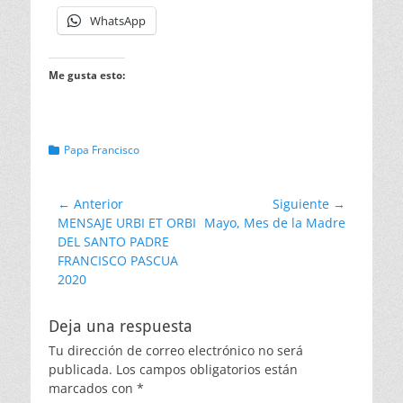
WhatsApp
Me gusta esto:
Categorias
Papa Francisco
Navegación
← Anterior
Siguiente →
Entrada
Entrada
MENSAJE URBI ET ORBI
Mayo, Mes de la Madre
de
anterior:
siguiente:
DEL SANTO PADRE
entradas
FRANCISCO PASCUA
2020
Deja una respuesta
Tu dirección de correo electrónico no será
publicada.
Los campos obligatorios están
marcados con
*