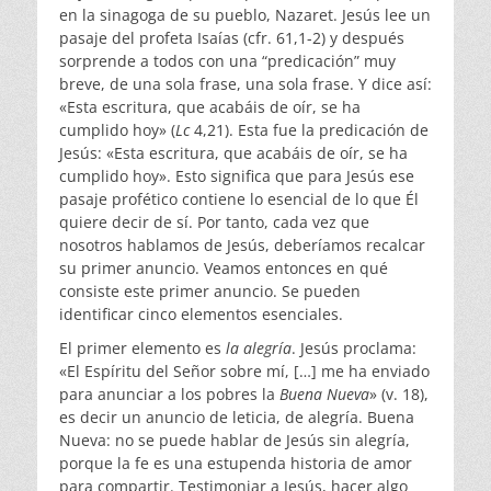
en la sinagoga de su pueblo, Nazaret. Jesús lee un
pasaje del profeta Isaías (cfr. 61,1-2) y después
sorprende a todos con una “predicación” muy
breve, de una sola frase, una sola frase. Y dice así:
«Esta escritura, que acabáis de oír, se ha
cumplido hoy» (
Lc
4,21). Esta fue la predicación de
Jesús: «Esta escritura, que acabáis de oír, se ha
cumplido hoy». Esto significa que para Jesús ese
pasaje profético contiene lo esencial de lo que Él
quiere decir de sí. Por tanto, cada vez que
nosotros hablamos de Jesús, deberíamos recalcar
su primer anuncio. Veamos entonces en qué
consiste este primer anuncio. Se pueden
identificar cinco elementos esenciales.
El primer elemento es
la alegría
. Jesús proclama:
«El Espíritu del Señor sobre mí, […] me ha enviado
para anunciar a los pobres la
Buena Nueva
» (v. 18),
es decir un anuncio de leticia, de alegría. Buena
Nueva: no se puede hablar de Jesús sin alegría,
porque la fe es una estupenda historia de amor
para compartir. Testimoniar a Jesús, hacer algo