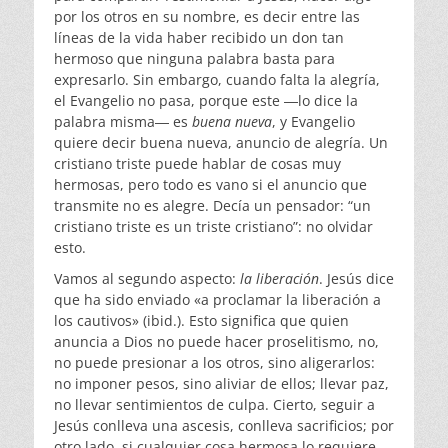
por los otros en su nombre, es decir entre las
líneas de la vida haber recibido un don tan
hermoso que ninguna palabra basta para
expresarlo. Sin embargo, cuando falta la alegría,
el Evangelio no pasa, porque este ―lo dice la
palabra misma― es
buena nueva
, y Evangelio
quiere decir buena nueva, anuncio de alegría. Un
cristiano triste puede hablar de cosas muy
hermosas, pero todo es vano si el anuncio que
transmite no es alegre. Decía un pensador: “un
cristiano triste es un triste cristiano”: no olvidar
esto.
Vamos al segundo aspecto:
la liberación
. Jesús dice
que ha sido enviado «a proclamar la liberación a
los cautivos» (ibid.). Esto significa que quien
anuncia a Dios no puede hacer proselitismo, no,
no puede presionar a los otros, sino aligerarlos:
no imponer pesos, sino aliviar de ellos; llevar paz,
no llevar sentimientos de culpa. Cierto, seguir a
Jesús conlleva una ascesis, conlleva sacrificios; por
otro lado, si cualquier cosa hermosa lo requiere,