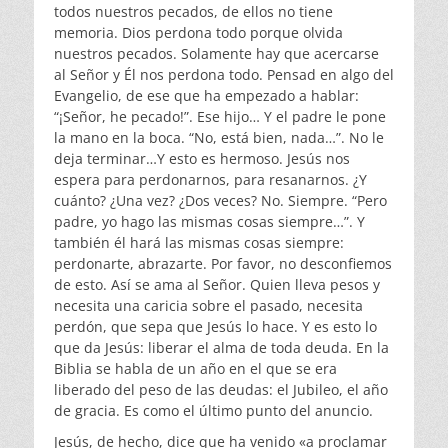
todos nuestros pecados, de ellos no tiene
memoria. Dios perdona todo porque olvida
nuestros pecados. Solamente hay que acercarse
al Señor y Él nos perdona todo. Pensad en algo del
Evangelio, de ese que ha empezado a hablar:
“¡Señor, he pecado!”. Ese hijo… Y el padre le pone
la mano en la boca. “No, está bien, nada…”. No le
deja terminar…Y esto es hermoso. Jesús nos
espera para perdonarnos, para resanarnos. ¿Y
cuánto? ¿Una vez? ¿Dos veces? No. Siempre. “Pero
padre, yo hago las mismas cosas siempre…”. Y
también él hará las mismas cosas siempre:
perdonarte, abrazarte. Por favor, no desconfiemos
de esto. Así se ama al Señor. Quien lleva pesos y
necesita una caricia sobre el pasado, necesita
perdón, que sepa que Jesús lo hace. Y es esto lo
que da Jesús: liberar el alma de toda deuda. En la
Biblia se habla de un año en el que se era
liberado del peso de las deudas: el Jubileo, el año
de gracia. Es como el último punto del anuncio.
Jesús, de hecho, dice que ha venido «a proclamar