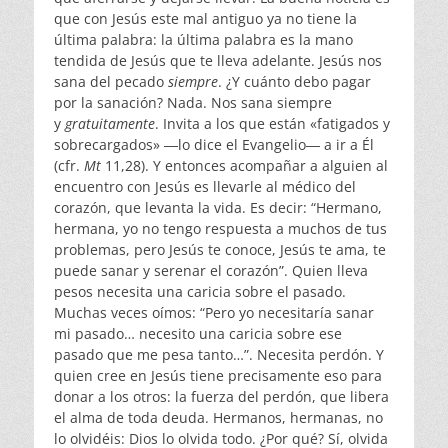
que con Jesús este mal antiguo ya no tiene la
última palabra: la última palabra es la mano
tendida de Jesús que te lleva adelante. Jesús nos
sana del pecado
siempre
. ¿Y cuánto debo pagar
por la sanación? Nada. Nos sana siempre
y
gratuitamente
. Invita a los que están «fatigados y
sobrecargados» ―lo dice el Evangelio― a ir a Él
(cfr.
Mt
11,28). Y entonces acompañar a alguien al
encuentro con Jesús es llevarle al médico del
corazón, que levanta la vida. Es decir: “Hermano,
hermana, yo no tengo respuesta a muchos de tus
problemas, pero Jesús te conoce, Jesús te ama, te
puede sanar y serenar el corazón”. Quien lleva
pesos necesita una caricia sobre el pasado.
Muchas veces oímos: “Pero yo necesitaría sanar
mi pasado… necesito una caricia sobre ese
pasado que me pesa tanto…”. Necesita perdón. Y
quien cree en Jesús tiene precisamente eso para
donar a los otros: la fuerza del perdón, que libera
el alma de toda deuda. Hermanos, hermanas, no
lo olvidéis: Dios lo olvida todo. ¿Por qué? Sí, olvida