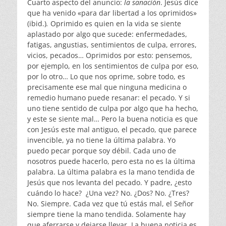
Cuarto aspecto del anuncio:
la sanación
. Jesús dice
que ha venido «para dar libertad a los oprimidos»
(ibid.)
.
Oprimido es quien en la vida se siente
aplastado por algo que sucede: enfermedades,
fatigas, angustias, sentimientos de culpa, errores,
vicios, pecados… Oprimidos por esto: pensemos,
por ejemplo, en los sentimientos de culpa por eso,
por lo otro… Lo que nos oprime, sobre todo, es
precisamente ese mal que ninguna medicina o
remedio humano puede resanar: el pecado. Y si
uno tiene sentido de culpa por algo que ha hecho,
y este se siente mal… Pero la buena noticia es que
con Jesús este mal antiguo, el pecado, que parece
invencible, ya no tiene la última palabra. Yo
puedo pecar porque soy débil. Cada uno de
nosotros puede hacerlo, pero esta no es la última
palabra. La última palabra es la mano tendida de
Jesús que nos levanta del pecado. Y padre, ¿esto
cuándo lo hace? ¿Una vez? No. ¿Dos? No. ¿Tres?
No. Siempre. Cada vez que tú estás mal, el Señor
siempre tiene la mano tendida. Solamente hay
que aferrarse y dejarse llevar. La buena noticia es