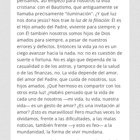
pensamos, así empezó para nosotros la vida
cristiana: con el Bautismo, que antiguamente se
llamaba precisamente “iluminación”. ¿Y qué luz
nos dona Jesús? Nos trae
la luz de la filiación
: Él es
el Hijo amado del Padre, viviente para siempre; y
con Él también nosotros somos hijos de Dios
amados para siempre, a pesar de nuestros
errores y defectos. Entonces la vida ya no es un
ciego avanzar hacia la nada, no: no es cuestión de
suerte o fortuna. No es algo que dependa de la
casualidad o de los astros, y tampoco de la salud
o de las finanzas, no. La vida depende del amor,
del amor del Padre, que cuida de nosotros, sus
hijos amados. ¡Qué hermoso es compartir con los
otros esta luz! ¿Habéis pensado que la vida de
cada uno de nosotros ―mi vida, tu vida, nuestra
vida― es un gesto de amor? ¿Es una invitación al
amor? ¡Esto es maravilloso! Pero muchas veces lo
olvidamos, frente a las dificultades, a las malas
noticias, también frente ―y esto es feo― a la
mundanidad, la forma de vivir mundana.