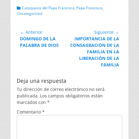
Categorias
Catequesis del Papa Francisco
,
Papa Francisco
,
Uncategorized
Navegación
← Anterior
Siguiente →
Entrada
Entrada
DOMINGO DE LA
IMPORTANCIA DE LA
de
anterior:
siguiente:
PALABRA DE DIOS
CONSAGRACIÓN DE LA
entradas
FAMILIA EN LA
LIBERACIÓN DE LA
FAMILIA
Deja una respuesta
Tu dirección de correo electrónico no será
publicada.
Los campos obligatorios están
marcados con
*
Comentario
*