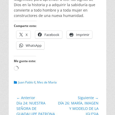
Dios en la historia y a adquirir la sabiduría que
convierte a todo hombre y a toda mujer en
constructores de una nueva humanidad.
Comparte esto:
X
Facebook
Imprimir
WhatsApp
Me gusta esto:
Cargando...
Categorias
Juan Pablo II
,
Mes de María
Navegación
← Anterior
Siguiente →
Entrada
Entrada
Día 24: NUESTRA
DÍA 26: MARÍA, IMAGEN
de
anterior:
siguiente:
SEÑORA DE
Y MODELO DE LA
entradas
GUADALUPE PATRONA
IGLESIA