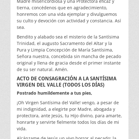
Madre misericordiosa y una Protectora eficaz y
tierna, concédenos que en agradecimiento,
honremos con una vida ejemplar y divulguemos
su culto y devoción con actividad y constancia. Así
sea.
Bendito y alabado sea el misterio de la Santísima
Trinidad, el augusto Sacramento del Altar y la
Pura y Limpia Concepción de María Santísima,
Señora nuestra, concebida sin mancha de pecado
original y llena de gracia desde el primer instante
de su ser natural. Amén.
ACTO DE CONSAGRACIÓN A LA SANTÍSIMA
VIRGEN DEL VALLE (TODOS LOS DÍAS)
Postrado humildemente a tus pies,
¡Oh Virgen Santísima del Valle! vengo, a pesar de
mi indignidad, a elegirte por Madre, abogada y
protectora, ante Jesús, tu Hijo divino, para amarte,
honrarte y servirte fielmente todos los días de mi
vida.
Alcánzame de Jesús un vivo horror al pecado; la