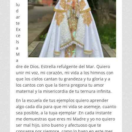
lu
d
ar
te
Ex
ce
ls
a
M
a
dre de Dios, Estrella refulgente del Mar. Quiero
unir mi voz, mi corazón, mi vida a los himnos con
que los cielos cantan tu grandeza y tu gloria y a
los cantos con que la tierra pregona tu amor
maternal y la misericordia de tu ternura infinita.
En la escuela de tus ejemplos quiero aprender
algo cada día para que mi vida se asemeje, cuanto
sea posible, a la tuya ejemplar .En cada instante
me demuestras que eres mi Madre y yo no quiero
ser mal hijo, sino bueno y afectuoso que te
consagre por siempre, como lo hago en este mes,