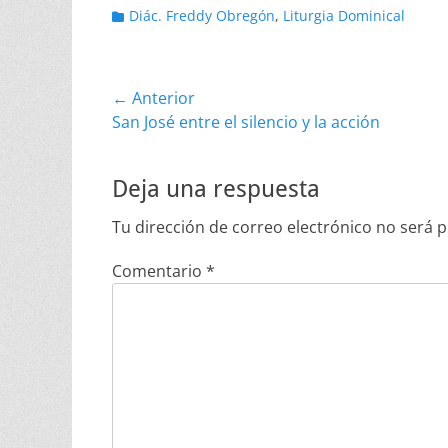
Categorias
Diác. Freddy Obregón
,
Liturgia Dominical
Navegación
← Anterior
Entrada
San José entre el silencio y la acción
de
anterior:
entradas
Deja una respuesta
Tu dirección de correo electrónico no será p
Comentario
*