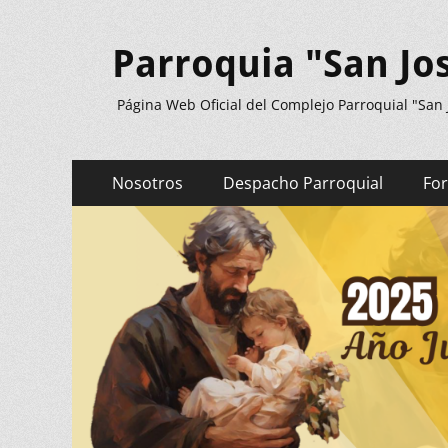
Parroquia "San Jo
Página Web Oficial del Complejo Parroquial "San
Menú
Saltar
Nosotros
Despacho Parroquial
Fo
al
principal
contenido