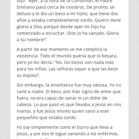
dijo: “Ayer, a la hora de la Comunión, el Padre
Emiliano pasó cerca de nosotros. De pronto, se
detuvo y le dio un beso a mi hijito, que tiene dos
años y estaba completamente sordo. Quiero darle
gloria a Dios porque desde ayer mi hijo ha
comenzado a escuchar. Dios lo ha sanado. Gloria
a Su nombre!”
A partir de ese momento se me complicó la
existencia. Todo el mundo quería que lo besara;
pero yo les decía: “No, los besos son nada más
para los niños. Las señoras vayan a que las bese
su esposo”.
Sin embargo, la enseñanza fue muy valiosa. Yo no
sané a nadie. El beso, por más signo de amor que
fuera, no era capaz de sanar ni un dolor de
cabeza. Lo que pasó es que llevaba a Jesús en mis
manos, y fue Jesús mismo quien sanó a este
pequeñito que estaba sordo.
Yo soy simplemente como el burro que lleva a
Jesús, y por eso él sigue sanando a los enfermos.