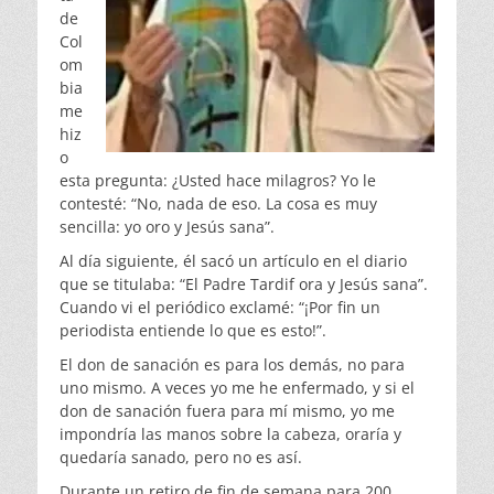
de
Col
om
bia
me
hiz
o
esta pregunta: ¿Usted hace milagros? Yo le
contesté: “No, nada de eso. La cosa es muy
sencilla: yo oro y Jesús sana”.
Al día siguiente, él sacó un artículo en el diario
que se titulaba: “El Padre Tardif ora y Jesús sana”.
Cuando vi el periódico exclamé: “¡Por fin un
periodista entiende lo que es esto!”.
El don de sanación es para los demás, no para
uno mismo. A veces yo me he enfermado, y si el
don de sanación fuera para mí mismo, yo me
impondría las manos sobre la cabeza, oraría y
quedaría sanado, pero no es así.
Durante un retiro de fin de semana para 200