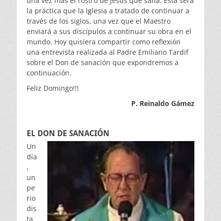
una vez más el rostro de Jesús que sana. Esta será
la práctica que la Iglesia a tratado de continuar a
través de los siglos, una vez que el Maestro
enviará a sus discípulos a continuar su obra en el
mundo. Hoy quisiera compartir como reflexión
una entrevista realizada al Padre Emiliano Tardif
sobre el Don de sanación que expondremos a
continuación.
Feliz Domingo!!!
P.
Reinaldo Gámez
EL DON DE
SANACIÓN
Un
día
,
un
pe
rio
dis
ta