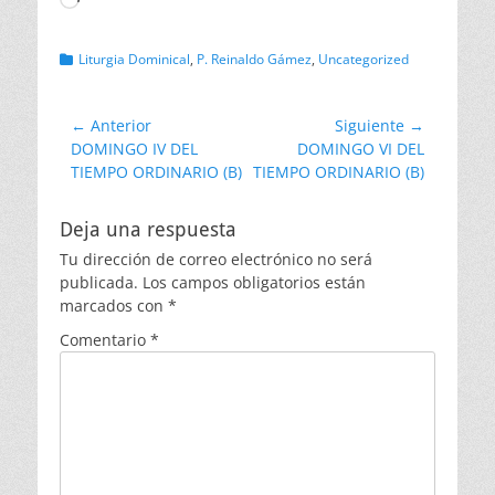
Categorias
Liturgia Dominical
,
P. Reinaldo Gámez
,
Uncategorized
Navegación
← Anterior
Siguiente →
Entrada
Entrada
DOMINGO IV DEL
DOMINGO VI DEL
de
anterior:
siguiente:
TIEMPO ORDINARIO (B)
TIEMPO ORDINARIO (B)
entradas
Deja una respuesta
Tu dirección de correo electrónico no será
publicada.
Los campos obligatorios están
marcados con
*
Comentario
*