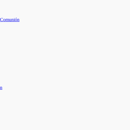
da Comunión
ón