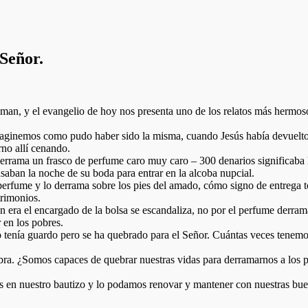
Señor.
an, y el evangelio de hoy nos presenta uno de los relatos más hermos
maginemos como pudo haber sido la misma, cuando Jesús había devuelto 
rno allí cenando.
derrama un frasco de perfume caro muy caro – 300 denarios significaba 
saban la noche de su boda para entrar en la alcoba nupcial.
 perfume y lo derrama sobre los pies del amado, cómo signo de entrega
trimonios.
n era el encargado de la bolsa se escandaliza, no por el perfume derram
 en los pobres.
 lo tenía guardo pero se ha quebrado para el Señor. Cuántas veces ten
alabra. ¿Somos capaces de quebrar nuestras vidas para derramarnos a lo
s en nuestro bautizo y lo podamos renovar y mantener con nuestras bue