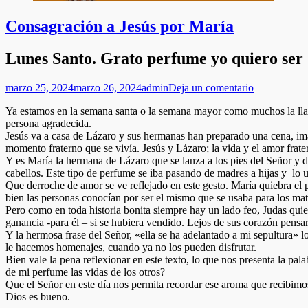
Consagración a Jesús por María
Lunes Santo. Grato perfume yo quiero ser 
Publicado
Autor
marzo 25, 2024
marzo 26, 2024
admin
Deja un comentario
el
Ya estamos en la semana santa o la semana mayor como muchos la llam
persona agradecida.
Jesús va a casa de Lázaro y sus hermanas han preparado una cena, i
momento fraterno que se vivía. Jesús y Lázaro; la vida y el amor frate
Y es María la hermana de Lázaro que se lanza a los pies del Señor y 
cabellos. Este tipo de perfume se iba pasando de madres a hijas y lo u
Que derroche de amor se ve reflejado en este gesto. María quiebra el
bien las personas conocían por ser el mismo que se usaba para los ma
Pero como en toda historia bonita siempre hay un lado feo, Judas quie
ganancia -para él – si se hubiera vendido. Lejos de sus corazón pensar
Y la hermosa frase del Señor, «ella se ha adelantado a mi sepultura»
le hacemos homenajes, cuando ya no los pueden disfrutar.
Bien vale la pena reflexionar en este texto, lo que nos presenta la p
de mi perfume las vidas de los otros?
Que el Señor en este día nos permita recordar ese aroma que recibimo
Dios es bueno.