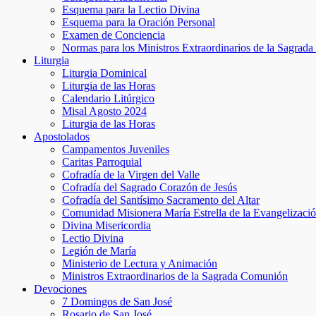
Esquema para la Lectio Divina
Esquema para la Oración Personal
Examen de Conciencia
Normas para los Ministros Extraordinarios de la Sagra
Liturgia
Liturgia Dominical
Liturgia de las Horas
Calendario Litúrgico
Misal Agosto 2024
Liturgia de las Horas
Apostolados
Campamentos Juveniles
Caritas Parroquial
Cofradía de la Virgen del Valle
Cofradía del Sagrado Corazón de Jesús
Cofradía del Santísimo Sacramento del Altar
Comunidad Misionera María Estrella de la Evangelizaci
Divina Misericordia
Lectio Divina
Legión de María
Ministerio de Lectura y Animación
Ministros Extraordinarios de la Sagrada Comunión
Devociones
7 Domingos de San José
Rosario de San José