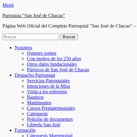
Menú
Parroquia "San José de Chacao"
Página Web Oficial del Complejo Parroquial "San José de Chacao" – 
Buscar:
Facebook
Twitter
Correo
Instagram
Teléfono
Menú
Saltar
Nosotros
electrónico
al
Quienes somos
principal
contenido
Con motivo de los 250 años
Otros datos fundacionales
Párrocos de San José de Chacao
Despacho Parroquial
Servicios Parroquiales
Intenciones de la Misa
Visita a los enfermos
Bautizos
Matrimonios
Cursos Prematrimoniales
Catequesis
Petición de documentos
Librería San José
Formación
Catequesis Matrimonial