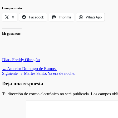
Comparte esto:
X
Facebook
Imprimir
WhatsApp
Me gusta esto:
Categorias
Diac. Freddy Obregón
Navegación
Entrada
← Anterior
Domingo de Ramos.
anterior:
Entrada
Siguiente →
Martes Santo. Ya era de noche.
de
siguiente:
entradas
Deja una respuesta
Tu dirección de correo electrónico no será publicada.
Los campos obli