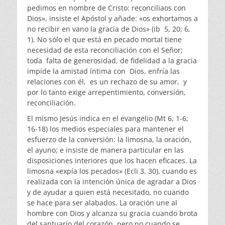
pedimos en nombre de Cristo: reconciliaos con
Dios», insiste el Apóstol y añade: «os exhortamos a
no recibir en vano la gracia de Dios» (ib 5, 20; 6,
1). No sólo el que está en pecado mortal tiene
necesidad de esta reconciliación con el Señor;
toda falta de generosidad, de fidelidad a la gracia
impide la amistad íntima con Dios, enfría las
relaciones con él, es un rechazo de su amor, y
por lo tanto exige arrepentimiento, conversión,
reconciliación.
El mismo Jesús indica en el evangelio (Mt 6, 1-6;
16-18) los medios especiales para mantener el
esfuerzo de la conversión: la limosna, la oración,
el ayuno; e insiste de manera particular en las
disposiciones interiores que los hacen eficaces. La
limosna «expía los pecados» (Ecli 3, 30), cuando es
realizada con la intención única de agradar a Dios
y de ayudar a quien está necesitado, no cuando
se hace para ser alabados. La oración une al
hombre con Dios y alcanza su gracia cuando brota
del santuario del corazón, pero no cuando se