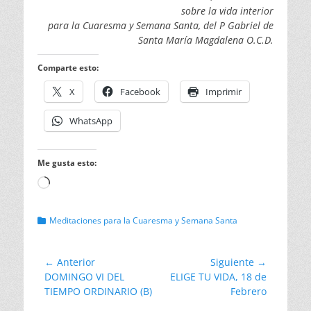
sobre la vida interior
para la Cuaresma y Semana Santa, del P Gabriel de
Santa María Magdalena O.C.D.
Comparte esto:
X
Facebook
Imprimir
WhatsApp
Me gusta esto:
Cargando...
Categorias
Meditaciones para la Cuaresma y Semana Santa
Navegación
← Anterior
Siguiente →
Entrada
Entrada
DOMINGO VI DEL
ELIGE TU VIDA, 18 de
de
anterior:
siguiente:
TIEMPO ORDINARIO (B)
Febrero
entradas