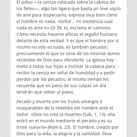
El polvo —la ceniza colocada sobre la cabeza de
los fieles—, algo tan ligero que basta un leve soplo
de aire para dispersarlo, expresa muy bien cómo
el hombre es nada. «Señor… mi existencia cual
nada es ante ti» (SI 39, 6), exclama el salmista.
Cómo necesita hacerse añicos el orgullo humano
delante de esta verdad. Y es que el hombre por sí
mismo no sólo es nada, es también pecador;
precisamente él que se sirve de los mismos dones
recibidos de Dios para ofenderle. La Iglesia hoy
invita a todos sus hijos a inclinar la cabeza para
recibir la ceniza en señal de humildad y a pedir
perdón por los pecados; al mismo tiempo les
recuerda que en pena de sus culpas un día
tendrán que volver al polvo.
Pecado y muerte son los frutos amargos e
inseparables de la rebeldía del hombre ante el
Señor. «Dios no creó la muerte» (Sab. 1, 13), ella
entró en el mundo mediante el pecado y es su
triste «salario» (Rom 6, 23). El hombre, creado por
Dios para la vida, la alegría y la santidad, lleva