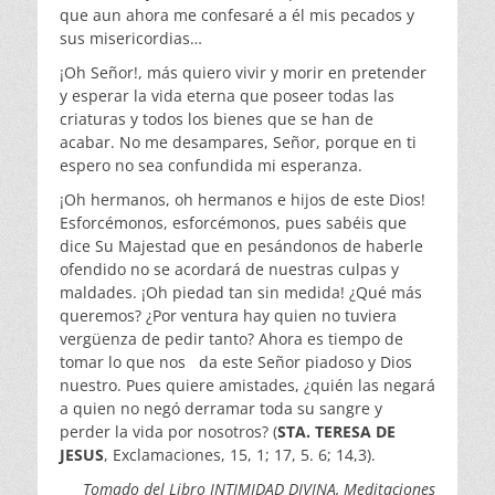
que aun ahora me confesaré a él mis pecados y
sus misericordias…
¡Oh Señor!, más quiero vivir y morir en pretender
y esperar la vida eterna que poseer todas las
criaturas y todos los bienes que se han de
acabar. No me desampares, Señor, porque en ti
espero no sea confundida mi esperanza.
¡Oh hermanos, oh hermanos e hijos de este Dios!
Esforcémonos, esforcémonos, pues sabéis que
dice Su Majestad que en pesándonos de haberle
ofendido no se acordará de nuestras culpas y
maldades. ¡Oh piedad tan sin medida! ¿Qué más
queremos? ¿Por ventura hay quien no tuviera
vergüenza de pedir tanto? Ahora es tiempo de
tomar lo que nos da este Señor piadoso y Dios
nuestro. Pues quiere amistades, ¿quién las negará
a quien no negó derramar toda su sangre y
perder la vida por nosotros? (
STA. TERESA DE
JESUS
, Exclamaciones, 15, 1; 17, 5. 6; 14,3).
Tomado del Libro INTIMIDAD DIVINA, Meditaciones