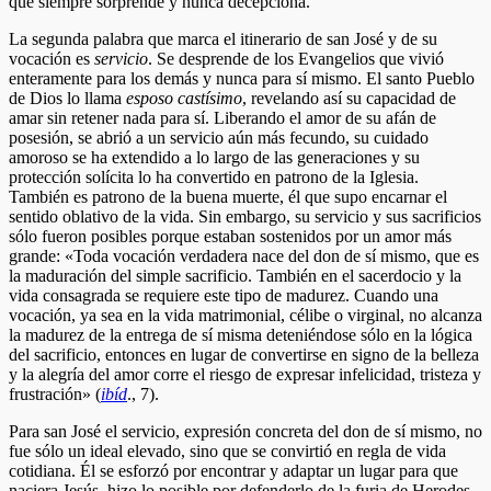
que siempre sorprende y nunca decepciona.
La segunda palabra que marca el itinerario de san José y de su
vocación es
servicio
. Se desprende de los Evangelios que vivió
enteramente para los demás y nunca para sí mismo. El santo Pueblo
de Dios lo llama
esposo castísimo
, revelando así su capacidad de
amar sin retener nada para sí. Liberando el amor de su afán de
posesión, se abrió a un servicio aún más fecundo, su cuidado
amoroso se ha extendido a lo largo de las generaciones y su
protección solícita lo ha convertido en patrono de la Iglesia.
También es patrono de la buena muerte, él que supo encarnar el
sentido oblativo de la vida. Sin embargo, su servicio y sus sacrificios
sólo fueron posibles porque estaban sostenidos por un amor más
grande: «Toda vocación verdadera nace del don de sí mismo, que es
la maduración del simple sacrificio. También en el sacerdocio y la
vida consagrada se requiere este tipo de madurez. Cuando una
vocación, ya sea en la vida matrimonial, célibe o virginal, no alcanza
la madurez de la entrega de sí misma deteniéndose sólo en la lógica
del sacrificio, entonces en lugar de convertirse en signo de la belleza
y la alegría del amor corre el riesgo de expresar infelicidad, tristeza y
frustración» (
ibíd
., 7).
Para san José el servicio, expresión concreta del don de sí mismo, no
fue sólo un ideal elevado, sino que se convirtió en regla de vida
cotidiana. Él se esforzó por encontrar y adaptar un lugar para que
naciera Jesús, hizo lo posible por defenderlo de la furia de Herodes