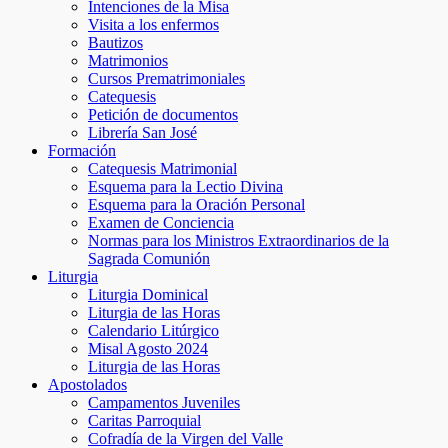
Intenciones de la Misa
Visita a los enfermos
Bautizos
Matrimonios
Cursos Prematrimoniales
Catequesis
Petición de documentos
Librería San José
Formación
Catequesis Matrimonial
Esquema para la Lectio Divina
Esquema para la Oración Personal
Examen de Conciencia
Normas para los Ministros Extraordinarios de la
Sagrada Comunión
Liturgia
Liturgia Dominical
Liturgia de las Horas
Calendario Litúrgico
Misal Agosto 2024
Liturgia de las Horas
Apostolados
Campamentos Juveniles
Caritas Parroquial
Cofradía de la Virgen del Valle