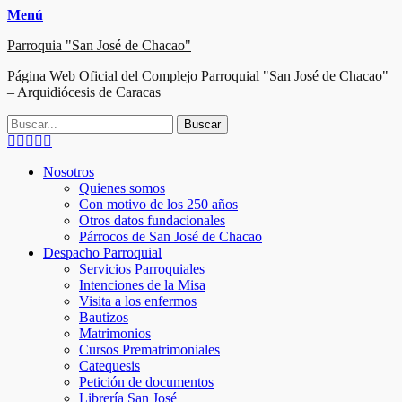
Menú
Parroquia "San José de Chacao"
Página Web Oficial del Complejo Parroquial "San José de Chacao"
– Arquidiócesis de Caracas
Buscar:
Facebook
Twitter
Correo
Instagram
Teléfono
electrónico
Menú
Saltar
Nosotros
al
Quienes somos
principal
contenido
Con motivo de los 250 años
Otros datos fundacionales
Párrocos de San José de Chacao
Despacho Parroquial
Servicios Parroquiales
Intenciones de la Misa
Visita a los enfermos
Bautizos
Matrimonios
Cursos Prematrimoniales
Catequesis
Petición de documentos
Librería San José