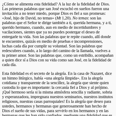
¿Cómo se alimenta esta fidelidad? A la luz de la fidelidad de Dios.
Las primeras palabras que san José escuchó en sueños fueron una
invitación a no tener miedo, porque Dios es fiel a sus promesas:
«José, hijo de David, no temas» (
Mt
1,20).
No temas
: son las
palabras que el Señor te dirige también a ti, querida hermana, y a ti,
querido hermano, cuando, aun en medio de incertidumbres y
vacilaciones, sientes que ya no puedes postergar el deseo de
entregarle tu vida. Son las palabras que te repite cuando, allí donde
te encuentres, quizás en medio de pruebas e incomprensiones,
luchas cada día por cumplir su voluntad. Son las palabras que
redescubres cuando, a lo largo del camino de la llamada, vuelves a
tu primer amor. Son las palabras que, como un estribillo, acompañan
a quien dice sí a Dios con su vida como san José, en la fidelidad de
cada día.
Esta fidelidad es el secreto de la alegría. En la casa de Nazaret, dice
un himno litúrgico, había «una alegría límpida». Era la alegría
cotidiana y transparente de la sencillez, la alegría que siente quien
custodia lo que es importante: la cercanía fiel a Dios y al prójimo.
¡Qué hermoso sería si la misma atmósfera sencilla y radiante, sobria
y esperanzadora, impregnara nuestros seminarios, nuestros institutos
religiosos, nuestras casas parroquiales! Es la alegría que deseo para
ustedes, hermanos y hermanas que generosamente han hecho de
Dios
el sueño
de sus vidas, para
servirlo
en los hermanos y en las
hermanas que les han sido confiados, mediante una
fidelidad
que es