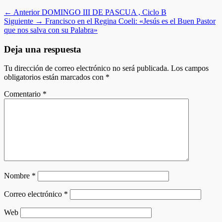
Navegación
Entrada
← Anterior
DOMINGO III DE PASCUA , Ciclo B
anterior:
Entrada
Siguiente →
Francisco en el Regina Coeli: «Jesús es el Buen Pastor
de
siguiente:
que nos salva con su Palabra»
entradas
Deja una respuesta
Tu dirección de correo electrónico no será publicada.
Los campos
obligatorios están marcados con
*
Comentario
*
Nombre
*
Correo electrónico
*
Web