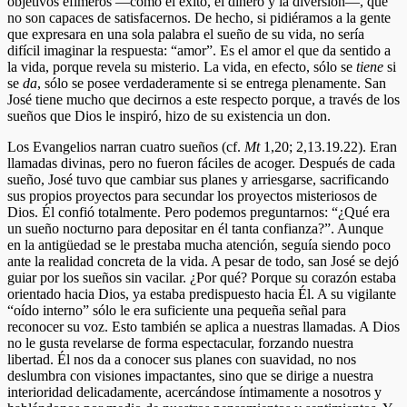
objetivos efímeros —como el éxito, el dinero y la diversión—, que
no son capaces de satisfacernos. De hecho, si pidiéramos a la gente
que expresara en una sola palabra el sueño de su vida, no sería
difícil imaginar la respuesta: “amor”. Es el amor el que da sentido a
la vida, porque revela su misterio. La vida, en efecto, sólo se
tiene
si
se
da
, sólo se posee verdaderamente si se entrega plenamente. San
José tiene mucho que decirnos a este respecto porque, a través de los
sueños que Dios le inspiró, hizo de su existencia un don.
Los Evangelios narran cuatro sueños (cf.
Mt
1,20; 2,13.19.22). Eran
llamadas divinas, pero no fueron fáciles de acoger. Después de cada
sueño, José tuvo que cambiar sus planes y arriesgarse, sacrificando
sus propios proyectos para secundar los proyectos misteriosos de
Dios. Él confió totalmente. Pero podemos preguntarnos: “¿Qué era
un sueño nocturno para depositar en él tanta confianza?”. Aunque
en la antigüedad se le prestaba mucha atención, seguía siendo poco
ante la realidad concreta de la vida. A pesar de todo, san José se dejó
guiar por los sueños sin vacilar. ¿Por qué? Porque su corazón estaba
orientado hacia Dios, ya estaba predispuesto hacia Él. A su vigilante
“oído interno” sólo le era suficiente una pequeña señal para
reconocer su voz. Esto también se aplica a nuestras llamadas. A Dios
no le gusta revelarse de forma espectacular, forzando nuestra
libertad. Él nos da a conocer sus planes con suavidad, no nos
deslumbra con visiones impactantes, sino que se dirige a nuestra
interioridad delicadamente, acercándose íntimamente a nosotros y