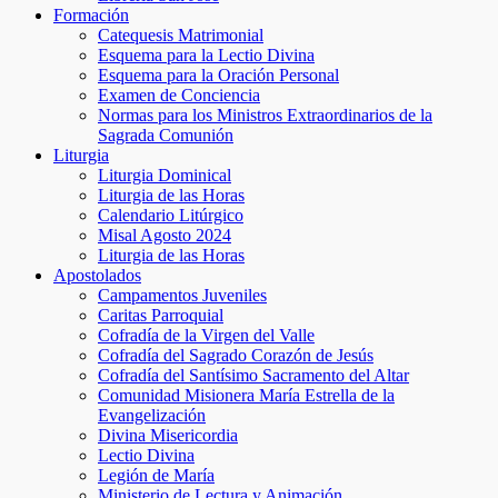
Formación
Catequesis Matrimonial
Esquema para la Lectio Divina
Esquema para la Oración Personal
Examen de Conciencia
Normas para los Ministros Extraordinarios de la
Sagrada Comunión
Liturgia
Liturgia Dominical
Liturgia de las Horas
Calendario Litúrgico
Misal Agosto 2024
Liturgia de las Horas
Apostolados
Campamentos Juveniles
Caritas Parroquial
Cofradía de la Virgen del Valle
Cofradía del Sagrado Corazón de Jesús
Cofradía del Santísimo Sacramento del Altar
Comunidad Misionera María Estrella de la
Evangelización
Divina Misericordia
Lectio Divina
Legión de María
Ministerio de Lectura y Animación