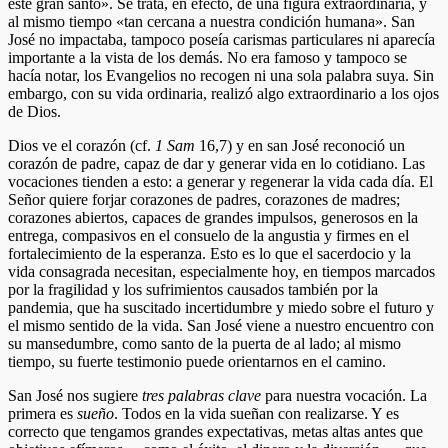
este gran santo». Se trata, en efecto, de una figura extraordinaria, y
al mismo tiempo «tan cercana a nuestra condición humana». San
José no impactaba, tampoco poseía carismas particulares ni aparecía
importante a la vista de los demás. No era famoso y tampoco se
hacía notar, los Evangelios no recogen ni una sola palabra suya. Sin
embargo, con su vida ordinaria, realizó algo extraordinario a los ojos
de Dios.
Dios ve el corazón (cf.
1 Sam
16,7) y en san José reconoció un
corazón de padre, capaz de dar y generar vida en lo cotidiano. Las
vocaciones tienden a esto: a generar y regenerar la vida cada día. El
Señor quiere forjar corazones de padres, corazones de madres;
corazones abiertos, capaces de grandes impulsos, generosos en la
entrega, compasivos en el consuelo de la angustia y firmes en el
fortalecimiento de la esperanza. Esto es lo que el sacerdocio y la
vida consagrada necesitan, especialmente hoy, en tiempos marcados
por la fragilidad y los sufrimientos causados también por la
pandemia, que ha suscitado incertidumbre y miedo sobre el futuro y
el mismo sentido de la vida. San José viene a nuestro encuentro con
su mansedumbre, como santo de la puerta de al lado; al mismo
tiempo, su fuerte testimonio puede orientarnos en el camino.
San José nos sugiere
tres palabras clave
para nuestra vocación. La
primera es
sueño
. Todos en la vida sueñan con realizarse. Y es
correcto que tengamos grandes expectativas, metas altas antes que