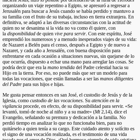
organizando un viaje repentino a Egipto, se apresuró a regresar a
Jerusalén para buscar a Jesús cuando se había perdido y mantuvo a
su familia con el fruto de su trabaja, incluso en tierra extranjera. En
definitiva, se adaptó a las diversas circunstancias con la actitud de
quien no se desanima si la vida no va como él quiere, con
la
disponibilidad
de quien
vive para servir
. Con este espíritu, José
emprendió los numerosos y a menudo inesperados viajes de su vida:
de Nazaret a Belén para el censo, después a Egipto y de nuevo a
Nazaret, y cada año a Jerusalén, con buena disposición para
enfrentarse en cada ocasión a situaciones nuevas, sin quejarse de lo
que ocurría, dispuesto a echar una mano para arreglar las cosas. Se
podría decir que era la
mano tendida
del Padre celestial hacia su
Hijo en la tierra. Por eso, no puede más que ser un modelo para
todas las vocaciones, que están llamadas a ser las
manos diligentes
del Padre
para sus hijos e hijas.
Me gusta pensar entonces en san José, el custodio de Jesús y de la
Iglesia, como
custodio de las vocaciones
. Su
atención en la
vigilancia
procede, en efecto, de su disponibilidad para servir. «Se
levantó, tomó de noche al niño y a su madre» (
Mt
2,14), dice el
Evangelio, señalando su premura y dedicación a la familia. No
perdió tiempo en analizar lo que no funcionaba bien, para no
quitárselo a quien tenía a su cargo. Este cuidado atento y solícito es
el signo de una vocación realizada, es el testimonio de una vida
tocada por el amor de Dios. ¡Qué hermoso ejemplo de vida cristiana