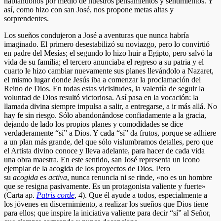
hablándonos por medio de nuestros pensamientos y sentimientos. Y
así, como hizo con san José, nos propone metas altas y
sorprendentes.
Los sueños condujeron a José a aventuras que nunca habría
imaginado. El primero desestabilizó su noviazgo, pero lo convirtió
en padre del Mesías; el segundo lo hizo huir a Egipto, pero salvó la
vida de su familia; el tercero anunciaba el regreso a su patria y el
cuarto le hizo cambiar nuevamente sus planes llevándolo a Nazaret,
el mismo lugar donde Jesús iba a comenzar la proclamación del
Reino de Dios. En todas estas vicisitudes, la valentía de seguir la
voluntad de Dios resultó victoriosa. Así pasa en la vocación: la
llamada divina siempre impulsa a salir, a entregarse, a ir más allá. No
hay fe sin riesgo. Sólo abandonándose confiadamente a la gracia,
dejando de lado los propios planes y comodidades se dice
verdaderamente “sí” a Dios. Y cada “sí” da frutos, porque se adhiere
a un plan más grande, del que sólo vislumbramos detalles, pero que
el Artista divino conoce y lleva adelante, para hacer de cada vida
una obra maestra. En este sentido, san José representa un icono
ejemplar de la acogida de los proyectos de Dios. Pero
su
acogida
es
activa
, nunca renuncia ni se rinde, «no es un hombre
que se resigna pasivamente. Es un protagonista valiente y fuerte»
(Carta ap.
Patris corde
, 4). Que él ayude a todos, especialmente a
los jóvenes en discernimiento, a realizar los sueños que Dios tiene
para ellos; que inspire la iniciativa valiente para decir “sí” al Señor,