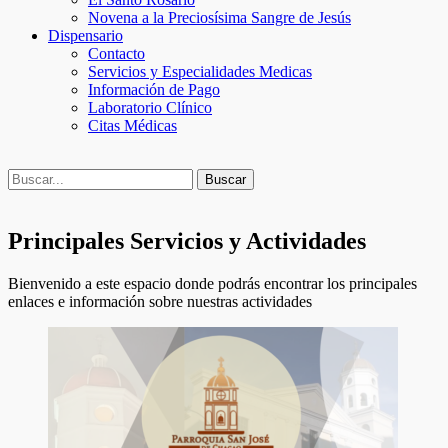
Novena a la Preciosísima Sangre de Jesús
Dispensario
Contacto
Servicios y Especialidades Medicas
Información de Pago
Laboratorio Clínico
Citas Médicas
Buscar
Buscar:
Principales Servicios y Actividades
Bienvenido a este espacio donde podrás encontrar los principales
enlaces e información sobre nuestras actividades