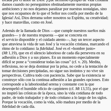
damos cuando no perseguimos obstinadamente nuestras propias
ambiciones y no nos dejamos paralizar por nuestras nostalgias, sino
que nos ocupamos de lo que el Señor nos confía por medio de la
Iglesia! Así, Dios derrama sobre nosotros su Espíritu, su creatividad;
y hace maravillas, como en José.
Además de la llamada de Dios —que cumple nuestros
sueños
más
grandes— y de nuestra respuesta —que se concreta en
el
servicio
disponible y el cuidado atento—, hay un tercer aspecto
que atraviesa la vida de san José y la vocación cristiana, marcando el
ritmo de lo cotidiano: la
fidelidad
. José es el «hombre justo»
(
Mt
1,19), que en el silencio laborioso de cada día persevera en su
adhesión a Dios y a sus planes. En un momento especialmente
difícil se pone a “considerar todas las cosas” (cf. v. 20). Medita,
reflexiona, no se deja dominar por la prisa, no cede a la tentación de
tomar decisiones precipitadas, no sigue sus instintos y no vive sin
perspectivas. Cultiva todo con paciencia. Sabe que la existencia se
construye sólo con la continua adhesión a las grandes opciones. Esto
corresponde a la laboriosidad serena y constante con la que
desempeñó el humilde oficio de carpintero (cf.
Mt
13,55), por el que
no inspiró las crónicas de la época, sino la vida cotidiana de todo
padre, de todo trabajador y de todo cristiano a lo largo de los siglos.
Porque la vocación, como la vida, sólo madura por medio de la
fidelidad de cada día.