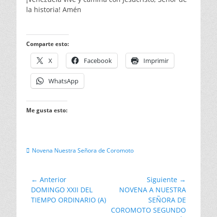
la historia! Amén
Comparte esto:
X
Facebook
Imprimir
WhatsApp
Me gusta esto:
Categorias
Novena Nuestra Señora de Coromoto
Navegación
← Anterior
Siguiente →
Entrada
Entrada
DOMINGO XXII DEL
NOVENA A NUESTRA
de
anterior:
siguiente:
TIEMPO ORDINARIO (A)
SEÑORA DE
entradas
COROMOTO SEGUNDO