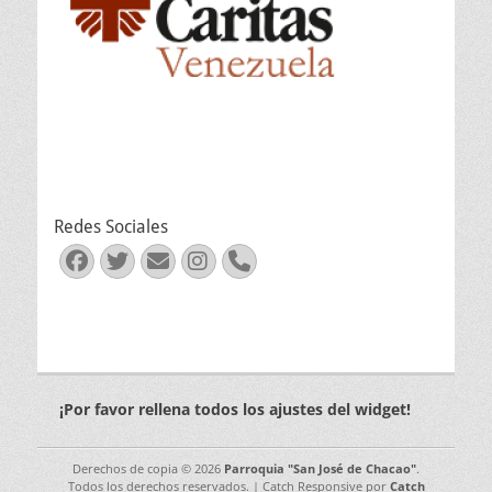
Redes Sociales
Facebook
Twitter
Correo
Instagram
Teléfono
electrónico
¡Por favor rellena todos los ajustes del widget!
Derechos de copia © 2026
Parroquia "San José de Chacao"
.
Todos los derechos reservados. | Catch Responsive por
Catch