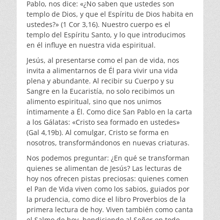
Pablo, nos dice: «¿No saben que ustedes son
templo de Dios, y que el Espíritu de Dios habita en
ustedes?» (1 Cor 3,16). Nuestro cuerpo es el
templo del Espíritu Santo, y lo que introducimos
en él influye en nuestra vida espiritual.
Jesús, al presentarse como el pan de vida, nos
invita a alimentarnos de Él para vivir una vida
plena y abundante. Al recibir su Cuerpo y su
Sangre en la Eucaristía, no solo recibimos un
alimento espiritual, sino que nos unimos
íntimamente a Él. Como dice San Pablo en la carta
a los Gálatas: «Cristo sea formado en ustedes»
(Gal 4,19b). Al comulgar, Cristo se forma en
nosotros, transformándonos en nuevas criaturas.
Nos podemos preguntar: ¿En qué se transforman
quienes se alimentan de Jesús? Las lecturas de
hoy nos ofrecen pistas preciosas: quienes comen
el Pan de Vida viven como los sabios, guiados por
la prudencia, como dice el libro Proverbios de la
primera lectura de hoy. Viven también como canta
el Salmo de hoy, bendiciendo al Señor en todo