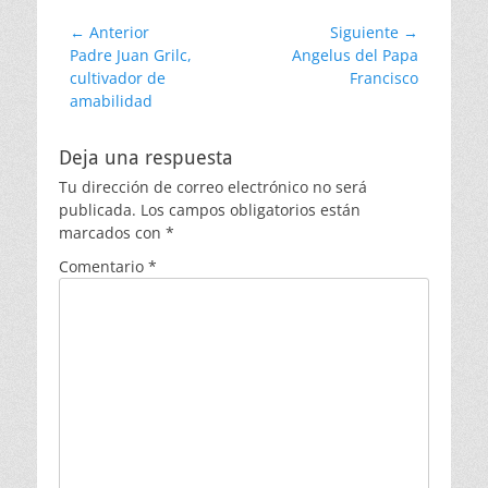
Navegación
← Anterior
Siguiente →
Entrada
Entrada
Padre Juan Grilc,
Angelus del Papa
de
anterior:
siguiente:
cultivador de
Francisco
entradas
amabilidad
Deja una respuesta
Tu dirección de correo electrónico no será
publicada.
Los campos obligatorios están
marcados con
*
Comentario
*