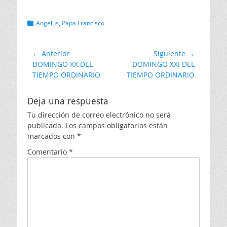
Categorias
Angelus
,
Papa Francisco
Navegación
← Anterior
Siguiente →
Entrada
Entrada
DOMINGO XX DEL
DOMINGO XXI DEL
de
anterior:
siguiente:
TIEMPO ORDINARIO
TIEMPO ORDINARIO
entradas
Deja una respuesta
Tu dirección de correo electrónico no será
publicada.
Los campos obligatorios están
marcados con
*
Comentario
*