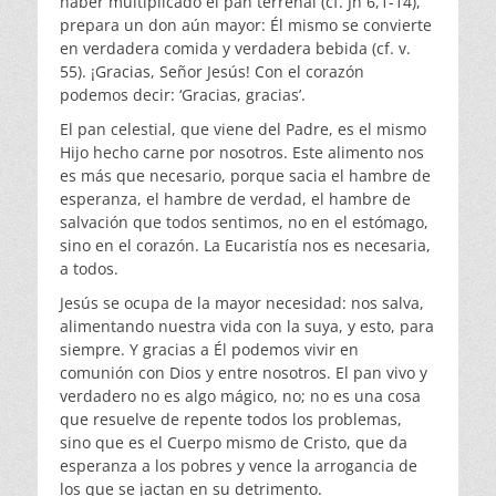
haber multiplicado el pan terrenal (cf. Jn 6,1-14),
prepara un don aún mayor: Él mismo se convierte
en verdadera comida y verdadera bebida (cf. v.
55). ¡Gracias, Señor Jesús! Con el corazón
podemos decir: ‘Gracias, gracias’.
El pan celestial, que viene del Padre, es el mismo
Hijo hecho carne por nosotros. Este alimento nos
es más que necesario, porque sacia el hambre de
esperanza, el hambre de verdad, el hambre de
salvación que todos sentimos, no en el estómago,
sino en el corazón. La Eucaristía nos es necesaria,
a todos.
Jesús se ocupa de la mayor necesidad: nos salva,
alimentando nuestra vida con la suya, y esto, para
siempre. Y gracias a Él podemos vivir en
comunión con Dios y entre nosotros. El pan vivo y
verdadero no es algo mágico, no; no es una cosa
que resuelve de repente todos los problemas,
sino que es el Cuerpo mismo de Cristo, que da
esperanza a los pobres y vence la arrogancia de
los que se jactan en su detrimento.