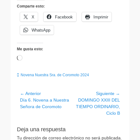
Comparte esto:
X
Facebook
Imprimir
WhatsApp
Me gusta esto:
Cargando...
Categorias
Novena Nuestra Sra. de Coromoto 2024
Navegación
← Anterior
Siguiente →
Entrada
Entrada
Día 6. Novena a Nuestra
DOMINGO XXIII DEL
de
anterior:
siguiente:
Señora de Coromoto
TIEMPO ORDINARIO,
entradas
Ciclo B
Deja una respuesta
Tu dirección de correo electrónico no será publicada.