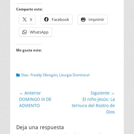
Comparte esto:
X
Facebook
Imprimir
WhatsApp
Me gusta esto:
Categorias
Diac. Freddy Obregón
,
Liturgia Dominical
Navegación
← Anterior
Siguiente →
Entrada
Entrada
DOMINGO III DE
El niño Jesús: La
de
anterior:
siguiente:
ADVIENTO
ternura del Rostro de
entradas
Dios
Deja una respuesta