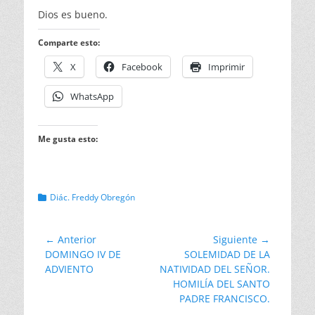
Dios es bueno.
Comparte esto:
X
Facebook
Imprimir
WhatsApp
Me gusta esto:
Categorias
Diác. Freddy Obregón
Navegación
← Anterior
Siguiente →
Entrada
Entrada
DOMINGO IV DE
SOLEMIDAD DE LA
de
anterior:
siguiente:
ADVIENTO
NATIVIDAD DEL SEÑOR.
entradas
HOMILÍA DEL SANTO
PADRE FRANCISCO.