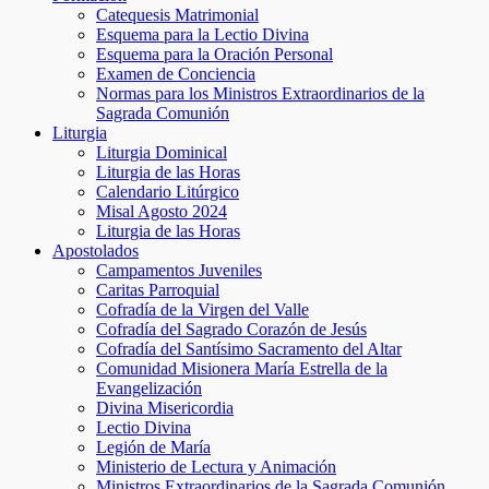
Catequesis Matrimonial
Esquema para la Lectio Divina
Esquema para la Oración Personal
Examen de Conciencia
Normas para los Ministros Extraordinarios de la
Sagrada Comunión
Liturgia
Liturgia Dominical
Liturgia de las Horas
Calendario Litúrgico
Misal Agosto 2024
Liturgia de las Horas
Apostolados
Campamentos Juveniles
Caritas Parroquial
Cofradía de la Virgen del Valle
Cofradía del Sagrado Corazón de Jesús
Cofradía del Santísimo Sacramento del Altar
Comunidad Misionera María Estrella de la
Evangelización
Divina Misericordia
Lectio Divina
Legión de María
Ministerio de Lectura y Animación
Ministros Extraordinarios de la Sagrada Comunión