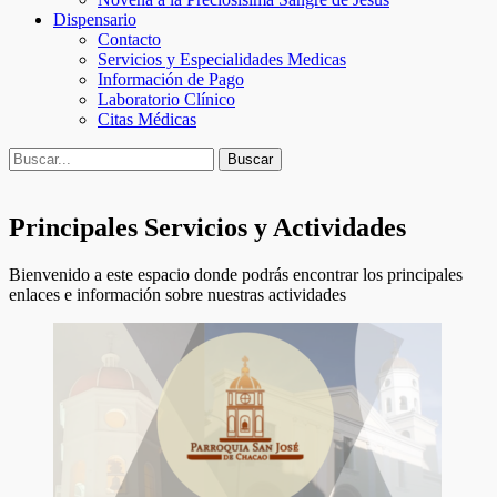
Dispensario
Contacto
Servicios y Especialidades Medicas
Información de Pago
Laboratorio Clínico
Citas Médicas
Buscar
Buscar:
Principales Servicios y Actividades
Bienvenido a este espacio donde podrás encontrar los principales
enlaces e información sobre nuestras actividades