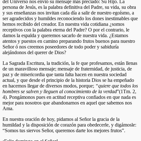
del Universo nos envió su mensaje más preciado: Su Hijo. La
persona de Jesús, es la palabra definitiva del Padre, su vida, su obra
y sus enseñanzas nos invitan cada día a salir de nuestro egoísmo, a
ser agradecidos y humildes reconociendo los dones inestimables que
hemos recibido del creador. En nuestra vida cotidiana ¿somos
receptivos con la palabra eterna del Padre? O por el contrario, le
damos la espalda y queremos sacarlo de nuestra vida. ¿Estamos
atentos y puestos en camino preparando frutos buenos para nuestro
Señor ó nos creemos poseedores de todo poder y sabiduría
alejándonos del querer de Dios?
La Sagrada Escritura, la tradición, la fe que profesamos, están llenas
de un maravilloso mensaje; mensaje de fraternidad, de justicia, de
paz y de misericordia que tanta falta hacen en nuestra sociedad
actual, y que desde el principio de la historia Dios se ha empeñado
en hacernos llegar de diversos modos, porque;
“quiere que todos los
hombres se salven y lleguen al conocimiento de la verdad
”(1Tm. 2,
4). Pongámonos pues en actitud receptiva confiados en que nada es
mejor para nosotros que abandonarnos en aquel que sabemos nos
Ama.
En nuestra oración de hoy, pidamos al Señor la gracia de la
humildad y la disposición de corazón para obedecerle, y digámosle:
“Somos tus siervos Señor, queremos darte los mejores frutos”.