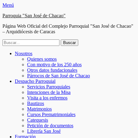
Menú
Parroquia "San José de Chacao"
Página Web Oficial del Complejo Parroquial "San José de Chacao"
– Arquidiócesis de Caracas
Buscar:
Facebook
Twitter
Correo
Instagram
Teléfono
Menú
Saltar
Nosotros
electrónico
al
Quienes somos
principal
contenido
Con motivo de los 250 años
Otros datos fundacionales
Párrocos de San José de Chacao
Despacho Parroquial
Servicios Parroquiales
Intenciones de la Misa
Visita a los enfermos
Bautizos
Matrimonios
Cursos Prematrimoniales
Catequesis
Petición de documentos
Librería San José
Formación