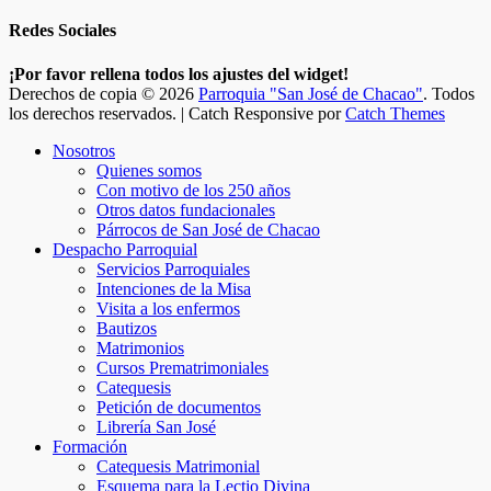
Redes Sociales
Facebook
Twitter
Correo
Instagram
Teléfono
¡Por favor rellena todos los ajustes del widget!
electrónico
Derechos de copia © 2026
Parroquia "San José de Chacao"
. Todos
los derechos reservados. | Catch Responsive por
Catch Themes
Scroll
Nosotros
Up
Quienes somos
Con motivo de los 250 años
Otros datos fundacionales
Párrocos de San José de Chacao
Despacho Parroquial
Servicios Parroquiales
Intenciones de la Misa
Visita a los enfermos
Bautizos
Matrimonios
Cursos Prematrimoniales
Catequesis
Petición de documentos
Librería San José
Formación
Catequesis Matrimonial
Esquema para la Lectio Divina