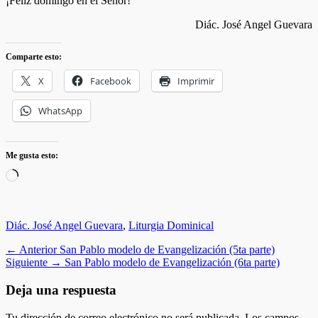
¡Feliz domingo en el Señor!
Diác. José Angel Guevara
Comparte esto:
X
Facebook
Imprimir
WhatsApp
Me gusta esto:
Cargando...
Categorias
Diác. José Angel Guevara
,
Liturgia Dominical
Navegación
Entrada
← Anterior
San Pablo modelo de Evangelización (5ta parte)
anterior:
Entrada
Siguiente →
San Pablo modelo de Evangelización (6ta parte)
de
siguiente:
entradas
Deja una respuesta
Tu dirección de correo electrónico no será publicada.
Los campos