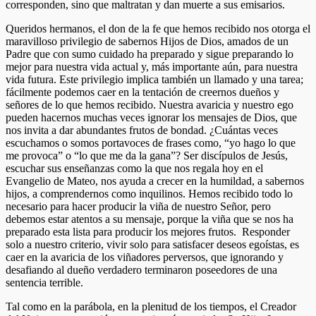
corresponden, sino que maltratan y dan muerte a sus emisarios.
Queridos hermanos, el don de la fe que hemos recibido nos otorga el
maravilloso privilegio de sabernos Hijos de Dios, amados de un
Padre que con sumo cuidado ha preparado y sigue preparando lo
mejor para nuestra vida actual y, más importante aún, para nuestra
vida futura. Este privilegio implica también un llamado y una tarea;
fácilmente podemos caer en la tentación de creernos dueños y
señores de lo que hemos recibido. Nuestra avaricia y nuestro ego
pueden hacernos muchas veces ignorar los mensajes de Dios, que
nos invita a dar abundantes frutos de bondad. ¿Cuántas veces
escuchamos o somos portavoces de frases como, “yo hago lo que
me provoca” o “lo que me da la gana”? Ser discípulos de Jesús,
escuchar sus enseñanzas como la que nos regala hoy en el
Evangelio de Mateo, nos ayuda a crecer en la humildad, a sabernos
hijos, a comprendernos como inquilinos. Hemos recibido todo lo
necesario para hacer producir la viña de nuestro Señor, pero
debemos estar atentos a su mensaje, porque la viña que se nos ha
preparado esta lista para producir los mejores frutos. Responder
solo a nuestro criterio, vivir solo para satisfacer deseos egoístas, es
caer en la avaricia de los viñadores perversos, que ignorando y
desafiando al dueño verdadero terminaron poseedores de una
sentencia terrible.
Tal como en la parábola, en la plenitud de los tiempos, el Creador