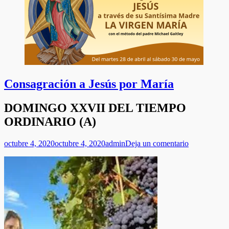
Consagración a Jesús por María
DOMINGO XXVII DEL TIEMPO
ORDINARIO (A)
Publicado
Autor
octubre 4, 2020
octubre 4, 2020
admin
Deja un comentario
el