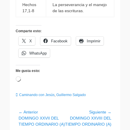
Hechos
La perseverancia y el manejo
17,1-8
de las escrituras.
Comparte esto:
X
Facebook
Imprimir
WhatsApp
Me gusta esto:
Cargando...
Categorias
Caminando con Jesús
,
Guillermo Salgado
Navegación
← Anterior
Siguiente →
Entrada
Entrada
DOMINGO XXVII DEL
DOMINGO XXVIII DEL
de
anterior:
siguiente:
TIEMPO ORDINARIO (A)
TIEMPO ORDINARIO (A)
entradas