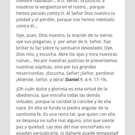
nombre hablaban… A ti, Señor, la justicia; a
nosotros la vergüenza en el rostro… porque
hemos pecado contra tí. Al Señor Dios nuestro la
piedad y el perdón, porque nos hemos rebelado
contra él…
Oye, pues, Dios nuestro, la oración de tu siervo,
oye sus plegarias, y por amor de ti, Señor, haz
brillar tu faz sobre tu santuario devastado. Oye,
Dios mío, y escucha. Abre los ojos y mira nuestras
ruinas… No por nuestras justicias te presentamos
nuestras súplicas, sino por tus grandes
misericordias. ¡Escucha, Señor! ¡Señor, perdona!
¡Atiende, Señor, y obra! (
Daniel
9, 4-9. 17-19).
¡Oh cuán dulce y gloriosa es esta virtud de la
obediencia, que entraña todas las demás
virtudes, porque la caridad la concibe y de ella
nace. En ella se funda la piedra angular de la
santísima fe. Es una reina tal, que quien con ella
se desposa no sufre mal alguno, sino que siente
p
paz y quietud. Las olas del mar encres
ado no
pueden perjudicarle, ni dañarle puede tempestad’