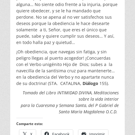
alguna… No siente odio frente a la injuria, porque
quiere obedecer, y se le ha mandado que
perdone. No se apena al no ver satisfechos sus
deseos porque la obediencia le hace desearte
solamente a ti, Señor, que eres el único que
puede, sabe y quiere cumplir sus deseos… Y así,
en todo halla paz y quietud…
¡Oh obediencia, que navegas sin fatiga, y sin
peligro llegas al puerto acogedor! ¡Concuerdas
con el Verbo unigénito Hijo de Dios; subes a la
navecilla de la santísima cruz para mantenerte…
en la obediencia del Verbo y no apartarte nunca
de su doctrina! (STA. CATALINA,
Diálogo
155).
Tomado del Libro INTIMIDAD DIVINA, Meditaciones
sobre la vida interior
para la Cuaresma y Semana Santa, del P Gabriel de
Santa María Magdalena O.C.D.
Comparte esto:
X
Facebook
Imprimir