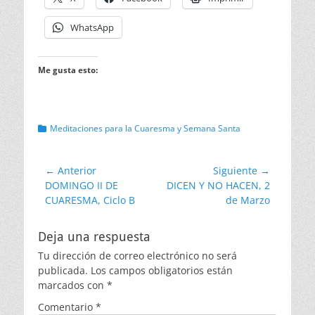
WhatsApp
Me gusta esto:
Categorias
Meditaciones para la Cuaresma y Semana Santa
Navegación
← Anterior
Siguiente →
Entrada
Entrada
DOMINGO II DE
DICEN Y NO HACEN, 2
de
anterior:
siguiente:
CUARESMA, Ciclo B
de Marzo
entradas
Deja una respuesta
Tu dirección de correo electrónico no será
publicada.
Los campos obligatorios están
marcados con
*
Comentario
*