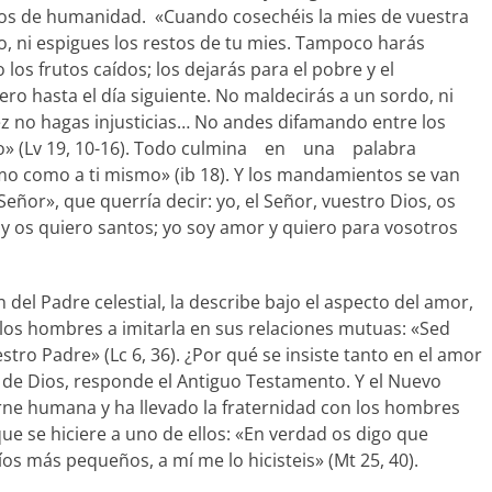
dos de humanidad. «Cuando cosechéis la mies de vuestra
o, ni espigues los restos de tu mies. Tampoco harás
 los frutos caídos; los dejarás para el pobre y el
ero hasta el día siguiente. No maldecirás a un sordo, ni
z no hagas injusticias… No andes difamando entre los
no» (Lv 19, 10-16). Todo culmina en una palabra
mo como a ti mismo» (ib 18). Y los mandamientos se van
Señor», que querría decir: yo, el Señor, vuestro Dios, os
 os quiero santos; yo soy amor y quiero para vosotros
del Padre celestial, la describe bajo el aspecto del amor,
s los hombres a imitarla en sus relaciones mutuas: «Sed
ro Padre» (Lc 6, 36). ¿Por qué se insiste tanto en el amor
 de Dios, responde el Antiguo Testamento. Y el Nuevo
rne humana y ha llevado la fraternidad con los hombres
ue se hiciere a uno de ellos: «En verdad os digo que
s más pequeños, a mí me lo hicisteis» (Mt 25, 40).