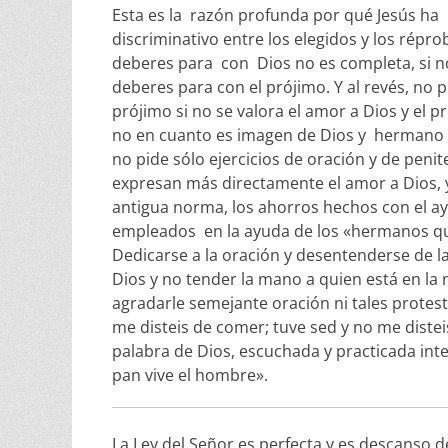
Esta es la razón profunda por qué Jesús ha 
discriminativo entre los elegidos y los répro
deberes para con Dios no es completa, si n
deberes para con el prójimo. Y al revés, no
prójimo si no se valora el amor a Dios y e
no en cuanto es imagen de Dios y hermano d
no pide sólo ejercicios de oración y de peni
expresan más directamente el amor a Dios, y
antigua norma, los ahorros hechos con el ay
empleados en la ayuda de los «hermanos que
Dedicarse a la oración y desentenderse de 
Dios y no tender la mano a quien está en la
agradarle semejante oración ni tales protes
me disteis de comer; tuve sed y no me distei
palabra de Dios, escuchada y practicada inte
pan vive el hombre».
La Ley del Señor es perfecta y es descanso del