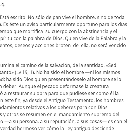
3).
stá escrito: No sólo de pan vive el hombre, sino de toda
4). Es éste un aviso particularmente oportuno para los días
iempo que mortifica su cuerpo con la abstinencia y el
ritu con la palabra de Dios. Quien vive de la Palabra y la
ientos, deseos y acciones broten de ella, no será vencido
lumina el camino de la salvación, de la santidad. «Sed
santo» (Lv 19, 1). No ha sido el hombre —ni los mismos
dad; ha sido Dios quien presentándoselo al hombre se lo
un deber. Aunque el pecado deformase la creatura
 a restaurar su obra para que pudiese ser como él la
on este fin, ya desde el Antiguo Testamento, los hombres
mandamientos relativos a los deberes para con Dios
os y otros se resumen en el mandamiento supremo del
o —a su persona, a su reputación, a sus cosas— es con el
 de verdad hermoso ver cómo la ley antigua desciende