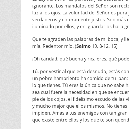
ignorante. Los mandatos del Señor son recto
luz a los ojos. La voluntad del Señor es pu
verdaderos y enteramente justos. Son más e
iluminado por ellos, y en guardarlos halla 
Que te agraden las palabras de mi boca, y ll
mía, Redentor mío. (
Salmo
19, 8-12. 15).
¡Oh caridad, qué buena y rica eres, qué pod
Tú, por vestir al que está desnudo, estás co
un pobre hambriento ha comido de tu pan; 
lo que tienes. Tú eres la única que no sabe 
sea cual fuere la necesidad en que se encuent
pie de los cojos, el fidelísimo escudo de las
y mucho mejor que ellos mismos. No tienes nu
impiden. Amas a tus enemigos con tan gran a
que existe entre ellos y los que te son qu