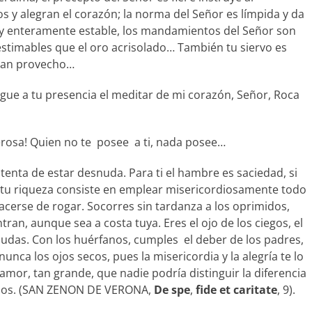
s y alegran el corazón; la norma del Señor es límpida y da
ra y enteramente estable, los mandamientos del Señor son
stimables que el oro acrisolado… También tu siervo es
gran provecho…
egue a tu presencia el meditar de mi corazón, Señor, Roca
erosa! Quien no te posee a ti, nada posee…
ntenta de estar desnuda. Para ti el hambre es saciedad, si
tu riqueza consiste en emplear misericordiosamente todo
hacerse de rogar. Socorres sin tardanza a los oprimidos,
ran, aunque sea a costa tuya. Eres el ojo de los ciegos, el
 viudas. Con los huérfanos, cumples el deber de los padres,
nca los ojos secos, pues la misericordia y la alegría te lo
mor, tan grande, que nadie podría distinguir la diferencia
eridos. (SAN ZENON DE VERONA,
De spe
,
fide
et caritate
, 9).