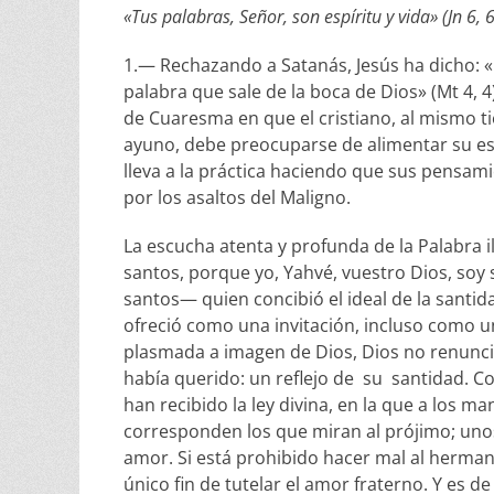
«Tus palabras, Señor, son espíritu y vida» (Jn 6, 6
1.— Rechazando a Satanás, Jesús ha dicho: «E
palabra que sale de la boca de Dios» (Mt 4, 
de Cuaresma en que el cristiano, al mismo t
ayuno, debe preocuparse de alimentar su espí
lleva a la práctica haciendo que sus pensam
por los asaltos del Maligno.
La escucha atenta y profunda de la Palabra i
santos, porque yo, Yahvé, vuestro Dios, soy 
santos— quien concibió el ideal de la santi
ofreció como una invitación, incluso como 
plasmada a imagen de Dios, Dios no renunció
había querido: un reflejo de su santidad. C
han recibido la ley divina, en la que a los 
corresponden los que miran al prójimo; un
amor. Si está prohibido hacer mal al herman
único fin de tutelar el amor fraterno. Y es