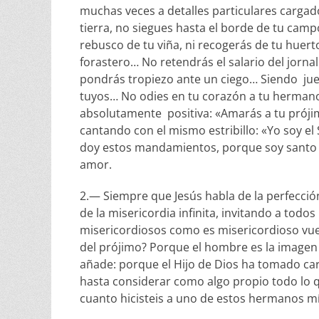
muchas veces a detalles particulares carga
tierra, no siegues hasta el borde de tu camp
rebusco de tu viña, ni recogerás de tu huerto
forastero… No retendrás el salario del jornal
pondrás tropiezo ante un ciego… Siendo jue
tuyos… No odies en tu corazón a tu herma
absolutamente positiva: «Amarás a tu próji
cantando con el mismo estribillo: «Yo soy el 
doy estos mandamientos, porque soy santo y
amor.
2.— Siempre que Jesús habla de la perfección 
de la misericordia infinita, invitando a todo
misericordiosos como es misericordioso vuest
del prójimo? Porque el hombre es la imagen
añade: porque el Hijo de Dios ha tomado ca
hasta considerar como algo propio todo lo q
cuanto hicisteis a uno de estos hermanos mío