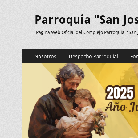
Parroquia "San Jo
Página Web Oficial del Complejo Parroquial "San
Menú
Saltar
Nosotros
Despacho Parroquial
Fo
al
principal
contenido