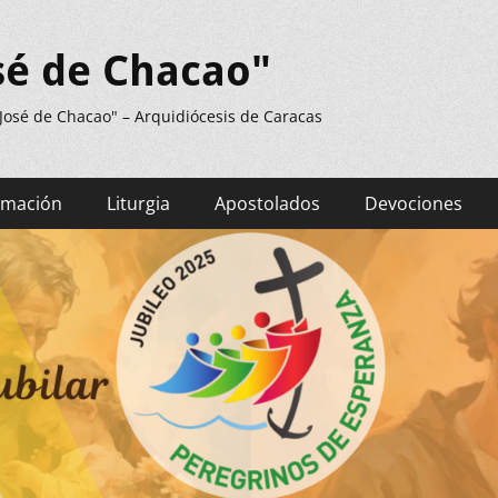
sé de Chacao"
 José de Chacao" – Arquidiócesis de Caracas
rmación
Liturgia
Apostolados
Devociones