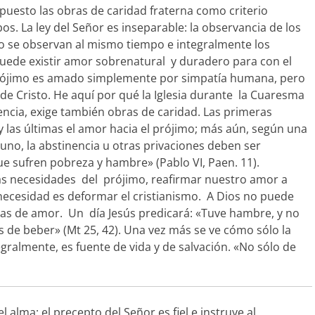
puesto las obras de caridad fraterna como criterio
bos. La ley del Señor es inseparable: la observancia de los
o se observan al mismo tiempo e integralmente los
 puede existir amor sobrenatural y duradero para con el
l prójimo es amado simplemente por simpatía humana, pero
e Cristo. He aquí por qué la Iglesia durante la Cuaresma
tencia, exige también obras de caridad. Las primeras
 las últimas el amor hacia el prójimo; más aún, según una
uno, la abstinencia u otras privaciones deben ser
 sufren pobreza y hambre» (Pablo VI, Paen. 11).
las necesidades del prójimo, reafirmar nuestro amor a
 necesidad es deformar el cristianismo. A Dios no puede
tas de amor. Un día Jesús predicará: «Tuve hambre, y no
s de beber» (Mt 25, 42). Una vez más se ve cómo sólo la
gralmente, es fuente de vida y de salvación. «No sólo de
 alma; el precepto del Señor es fiel e instruye al