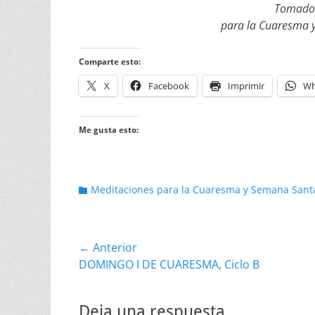
Tomado d
para la Cuaresma y
Comparte esto:
X
Facebook
Imprimir
Wh
Me gusta esto:
Categorias
Meditaciones para la Cuaresma y Semana Sant
Navegación
← Anterior
Entrada
DOMINGO I DE CUARESMA, Ciclo B
de
anterior:
entradas
Deja una respuesta