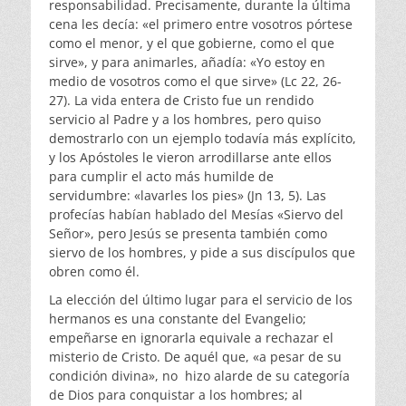
responsabilidad. Precisamente, durante la última
cena les decía: «el primero entre vosotros pórtese
como el menor, y el que gobierne, como el que
sirve», y para animarles, añadía: «Yo estoy en
medio de vosotros como el que sirve» (Lc 22, 26-
27). La vida entera de Cristo fue un rendido
servicio al Padre y a los hombres, pero quiso
demostrarlo con un ejemplo todavía más explícito,
y los Apóstoles le vieron arrodillarse ante ellos
para cumplir el acto más humilde de
servidumbre: «lavarles los pies» (Jn 13, 5). Las
profecías habían hablado del Mesías «Siervo del
Señor», pero Jesús se presenta también como
siervo de los hombres, y pide a sus discípulos que
obren como él.
La elección del último lugar para el servicio de los
hermanos es una constante del Evangelio;
empeñarse en ignorarla equivale a rechazar el
misterio de Cristo. De aquél que, «a pesar de su
condición divina», no hizo alarde de su categoría
de Dios para conquistar a los hombres; al