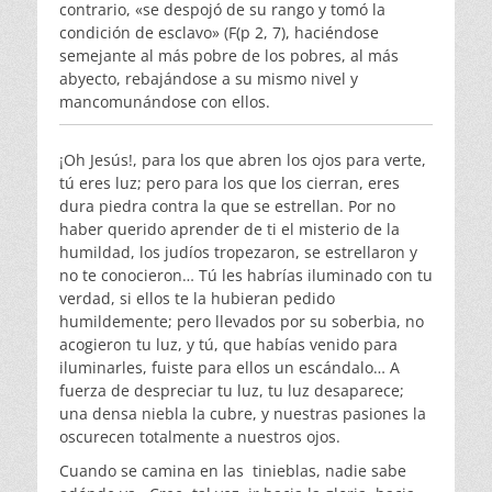
contrario, «se despojó de su rango y tomó la
condición de esclavo» (F(p 2, 7), haciéndose
semejante al más pobre de los pobres, al más
abyecto, rebajándose a su mismo nivel y
mancomunándose con ellos.
¡Oh Jesús!, para los que abren los ojos para verte,
tú eres luz; pero para los que los cierran, eres
dura piedra contra la que se estrellan. Por no
haber querido aprender de ti el misterio de la
humildad, los judíos tropezaron, se estrellaron y
no te conocieron… Tú les habrías iluminado con tu
verdad, si ellos te la hubieran pedido
humildemente; pero llevados por su soberbia, no
acogieron tu luz, y tú, que habías venido para
iluminarles, fuiste para ellos un escándalo… A
fuerza de despreciar tu luz, tu luz desaparece;
una densa niebla la cubre, y nuestras pasiones la
oscurecen totalmente a nuestros ojos.
Cuando se camina en las tinieblas, nadie sabe