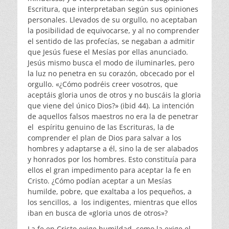
Escritura, que interpretaban según sus opiniones
personales. Llevados de su orgullo, no aceptaban
la posibilidad de equivocarse, y al no comprender
el sentido de las profecías, se negaban a admitir
que Jesús fuese el Mesías por ellas anunciado.
Jesús mismo busca el modo de iluminarles, pero
la luz no penetra en su corazón, obcecado por el
orgullo. «¿Cómo podréis creer vosotros, que
aceptáis gloria unos de otros y no buscáis la gloria
que viene del único Dios?» (ibid 44). La intención
de aquellos falsos maestros no era la de penetrar
el espíritu genuino de las Escrituras, la de
comprender el plan de Dios para salvar a los
hombres y adaptarse a él, sino la de ser alabados
y honrados por los hombres. Esto constituía para
ellos el gran impedimento para aceptar la fe en
Cristo. ¿Cómo podían aceptar a un Mesías
humilde, pobre, que exaltaba a los pequeños, a
los sencillos, a los indigentes, mientras que ellos
iban en busca de «gloria unos de otros»?
La fe en Cristo exige humildad, como la exige el