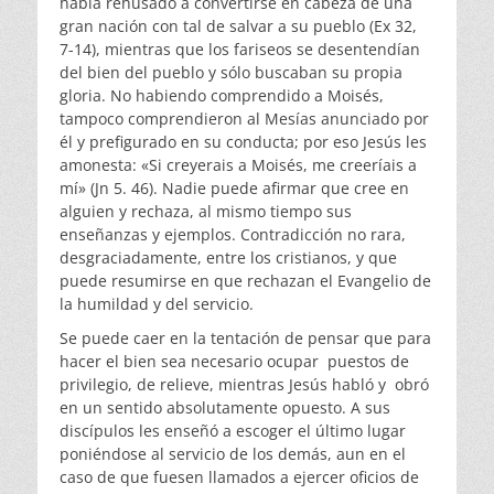
había rehusado a convertirse en cabeza de una
gran nación con tal de salvar a su pueblo (Ex 32,
7-14), mientras que los fariseos se desentendían
del bien del pueblo y sólo buscaban su propia
gloria. No habiendo comprendido a Moisés,
tampoco comprendieron al Mesías anunciado por
él y prefigurado en su conducta; por eso Jesús les
amonesta: «Si creyerais a Moisés, me creeríais a
mí» (Jn 5. 46). Nadie puede afirmar que cree en
alguien y rechaza, al mismo tiempo sus
enseñanzas y ejemplos. Contradicción no rara,
desgraciadamente, entre los cristianos, y que
puede resumirse en que rechazan el Evangelio de
la humildad y del servicio.
Se puede caer en la tentación de pensar que para
hacer el bien sea necesario ocupar puestos de
privilegio, de relieve, mientras Jesús habló y obró
en un sentido absolutamente opuesto. A sus
discípulos les enseñó a escoger el último lugar
poniéndose al servicio de los demás, aun en el
caso de que fuesen llamados a ejercer oficios de