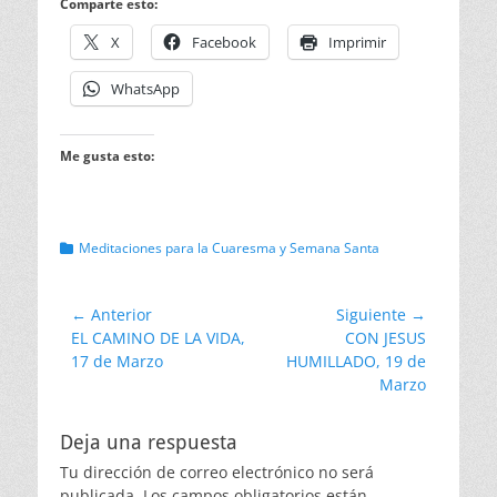
Comparte esto:
X
Facebook
Imprimir
WhatsApp
Me gusta esto:
Categorias
Meditaciones para la Cuaresma y Semana Santa
Navegación
← Anterior
Siguiente →
Entrada
Entrada
EL CAMINO DE LA VIDA,
CON JESUS
de
anterior:
siguiente:
17 de Marzo
HUMILLADO, 19 de
entradas
Marzo
Deja una respuesta
Tu dirección de correo electrónico no será
publicada.
Los campos obligatorios están