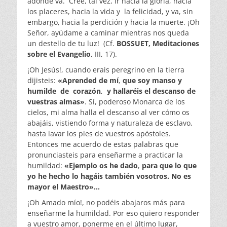
adónde va. Cree, tal vez, ir hacia la gloria, hacia
los placeres, hacia la vida y la felicidad, y va, sin
embargo, hacia la perdición y hacia la muerte. ¡Oh
Señor, ayúdame a caminar mientras nos queda
un destello de tu luz! (Cf.
BOSSUET,
Meditaciones
sobre el Evangelio
, III, 17).
¡Oh Jesús!, cuando erais peregrino en la tierra
dijisteis:
«Aprended
de
mí
,
que
soy manso
y
humilde de corazón
,
y hallaréis el descanso de
vuestras almas»
. Sí, poderoso Monarca de los
cielos, mi alma halla el descanso al ver cómo os
abajáis, vistiendo forma y naturaleza de esclavo,
hasta lavar los pies de vuestros apóstoles.
Entonces me acuerdo de estas palabras que
pronunciasteis para enseñarme a practicar la
humildad:
«Ejemplo os he dado
,
para
que lo que
yo he hecho lo hagáis también vosotros. No es
mayor el Maestro»…
¡Oh Amado mío!, no podéis abajaros más para
enseñarme la humildad. Por eso quiero responder
a vuestro amor, ponerme en el último lugar,