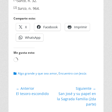
Surco
, n. 32.
[2]
Surco
, n. 964.
Comparte esto:
X
Facebook
Imprimir
WhatsApp
Me gusta esto:
Cargando...
Categorias
Algo grande y que sea amor
,
Encuentro con Jesús
Navegación
← Anterior
Siguiente →
Entrada
Entrada
El tesoro escondido
San José y su papel en
de
anterior:
siguiente:
la Sagrada Familia (2da
entradas
parte)