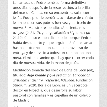
La llamada de Pedro tomó su forma definitiva
unos días después de la resurrección, a la orilla
del mar de Galilea, en su encuentro a solas con
Jesús. Pudo pedirle perdón… acordarse de cuánto
le amaba, con sus pobres fuerzas; y decírselo de
nuevo. El Maestro respondió: «Apacienta mis
ovejas» (
Jn
21,17), y luego añadió: « Sígueme» (
Jn
21,19). Con eso estaba dicho todo, porque Pedro
había descubierto ya que seguir al Señor es amar
hasta el extremo, en un camino maravilloso de
entrega y de servicio a todos: un camino, no una
meta. El mismo camino que hay que recorrer cada
día de nuestra vida, de la mano de Jesús.
Meditación tomada del libro de Borja de León (ed),
titulado:
A
lgo grande y que sea amor
. La vocación
cristiana: encuentro, respuesta, fidelidad
. Fundación
Studium, 2020. Borja de León, es un Sacerdote,
doctor en Filosofía, que desarrolla su labor
pastoral con familias y es capellán de un colegio
de Madrid.
[1]