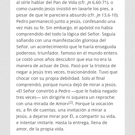
al oírle hablar del Pan de Vida (cfr.
Jn
6,60-71), o
como cuando Jesús insistió en lavarle los pies, a
pesar de que le pareciera absurdo (cfr.
Jn
13,6-10).
Pedro permaneció junto a Jesús, confesando una
vez más su fe. Sin embargo, el apóstol no había
comprendido del todo la lógica del Señor. Seguía
soñando con una manifestación gloriosa del
Señor, un acontecimiento que le haría enseguida
poderoso, triunfador, famoso en el mundo entero.
Le costó unos años descubrir que esa no era la
manera de actuar de Dios. Pasó por la tristeza de
negar a Jesús tres veces, traicionándole. Tuvo que
chocar con su propia debilidad. Solo al final
comprendió, porque nunca dejó de mirar a Jesús.
«El Señor convirtió a Pedro —que le había negado
tres veces— sin dirigirle ni siquiera un reproche:
[2]
con una mirada de Amor»
. Porque la vocación
es, a fin de cuentas, una invitación a mirar a
Jesús, a dejarse mirar por Él, a compartir su vida,
e intentar imitarle. Hasta la entrega, llena de
amor, de la propia vida.