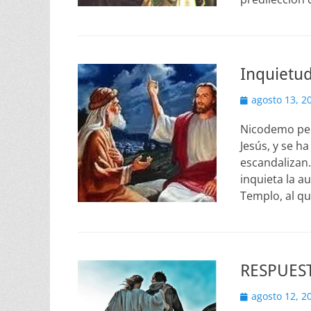
Inquietu
Publicado
agosto 13, 2
el
Nicodemo per
Jesús, y se h
escandalizan.
inquieta la a
Templo, al qu
RESPUEST
Publicado
agosto 12, 2
el