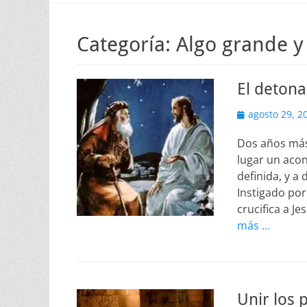
Categoría:
Algo grande y
El detona
Publicado
agosto 29, 2
el
Dos años más
lugar un aco
definida, y a
Instigado por 
crucifica a J
más …
Unir los 