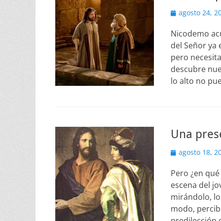
Publicado
agosto 24, 2
el
Nicodemo acu
del Señor ya
pero necesita
descubre nue
lo alto no pu
Una pres
Publicado
agosto 18, 2
el
Pero ¿en qué 
escena del jo
mirándolo, lo
modo, percib
predilección