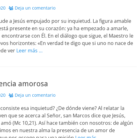
020
Deja un comentario
de a Jesús empujado por su inquietud. La figura amable
 está presente en su corazón: ya ha empezado a amarle,
 encontrarse con Él. En el diálogo que sigue, el Maestro le
vos horizontes: «En verdad te digo que si uno no nace de
ede ver
Leer más …
encia amorosa
020
Deja un comentario
consiste esa inquietud? ¿De dónde viene? Al relatar la
ven que se acerca al Señor, san Marcos dice que Jesús,
 amó (Mc 10,21). Así hace también con nosotros: de algún
imos en nuestra alma la presencia de un amor de
 que nos escoge para una misión
Leer más …