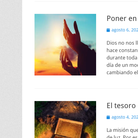
Poner en 
Publicado
agosto 6, 20
el
Dios no nos 
hace constan
durante toda 
día de un mod
cambiando el
El tesoro
Publicado
agosto 4, 20
el
La misión que
de luz. Por e