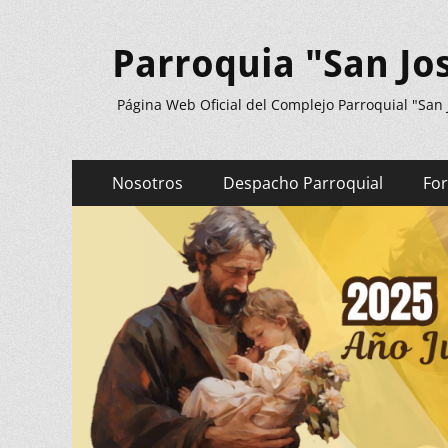
Parroquia "San Jo
Página Web Oficial del Complejo Parroquial "San
Menú
Saltar
Nosotros
Despacho Parroquial
Fo
al
principal
contenido