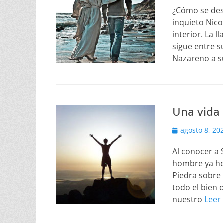
¿Cómo se desc
inquieto Nico
interior. La 
sigue entre s
Nazareno a su
Una vida
Publicado
agosto 8, 20
el
Al conocer a 
hombre ya hec
Piedra sobre l
todo el bien 
nuestro
Leer